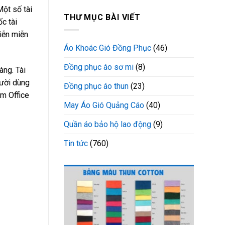
Một số tài
THƯ MỤC BÀI VIẾT
c tài
viễn miễn
Áo Khoác Gió Đồng Phục
(46)
Đồng phục áo sơ mi
(8)
àng. Tài
gười dùng
Đồng phục áo thun
(23)
àm Office
May Áo Gió Quảng Cáo
(40)
Quần áo bảo hộ lao động
(9)
Tin tức
(760)