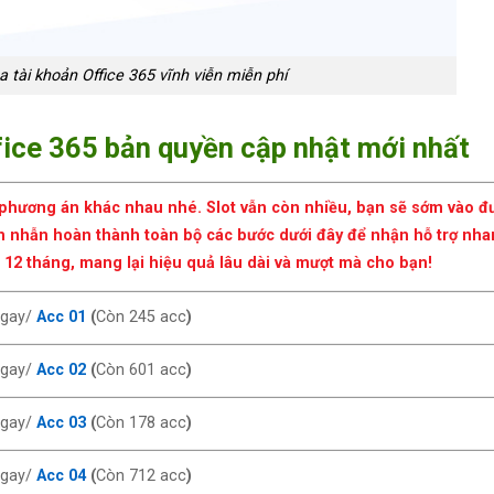
 tài khoản Office 365 vĩnh viễn miễn phí
fice 365 bản quyền cập nhật mới nhất
phương án khác nhau nhé. Slot vẫn còn nhiều, bạn sẽ sớm vào đư
n nhẫn hoàn thành toàn bộ các bước dưới đây để nhận hỗ trợ nha
 12 tháng, mang lại hiệu quả lâu dài và mượt mà cho bạn!
ngay/
Acc 01
(
Còn 245 acc
)
ngay/
Acc 02
(
Còn 601 acc
)
gay/
Acc 03
(
Còn 178 acc
)
ngay/
Acc 04
(
Còn 712 acc
)