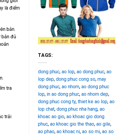
hông giới
ây là điểm
iên bản.
ơ bản đủ
khoản
TAGS:
dong phuc
,
ao lop
,
ao dong phuc
,
ao
n.
lop dep
,
dong phuc cong so
,
may
dong phuc
,
ao nhom
,
ao dong phuc
ểm tra
lop
,
in ao dong phuc
,
ao nhom dep
,
dong phuc cong ty
,
thiet ke ao lop
,
ao
lop chat
,
dong phuc nha hang
,
ao
c trải
khoac ao gio
,
ao khoac gio dong
phuc
,
ao khoac gio the thao
,
ao gile
,
ao phao
,
ao khoac ni
,
ao so mi
,
ao so