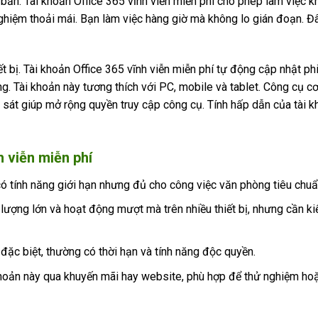
bản. Tài khoản Office 365 vĩnh viễn miễn phí cho phép làm việc k
nghiệm thoải mái. Bạn làm việc hàng giờ mà không lo gián đoạn. Đ
ết bị. Tài khoản Office 365 vĩnh viễn miễn phí tự động cập nhật ph
. Tài khoản này tương thích với PC, mobile và tablet. Công cụ c
 sát giúp mở rộng quyền truy cập công cụ. Tính hấp dẫn của tài 
h viễn miễn phí
có tính năng giới hạn nhưng đủ cho công việc văn phòng tiêu chuẩ
lượng lớn và hoạt động mượt mà trên nhiều thiết bị, nhưng cần ki
 đặc biệt, thường có thời hạn và tính năng độc quyền.
hoản này qua khuyến mãi hay website, phù hợp để thử nghiệm hoặ