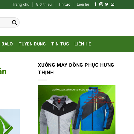
Trang chủ
Giới thiệu
Tin tức
Liên hệ
BALO
TUYỂN DỤNG
TIN TỨC
LIÊN HỆ
XƯỞNG MAY ĐỒNG PHỤC HƯNG
ản
THỊNH