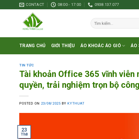
Skip
CONTACT
08:00 - 17:00
0938.137.077
to
content
Tìm
kiếm:
TRANG CHỦ
GIỚI THIỆU
ÁO KHOÁC ÁO GIÓ
ÁO 
TIN TỨC
Tài khoản Office 365 vĩnh viễ
quyền, trải nghiệm trọn bộ công
POSTED ON
23/08/2025
BY
KYTHUAT
23
Th8