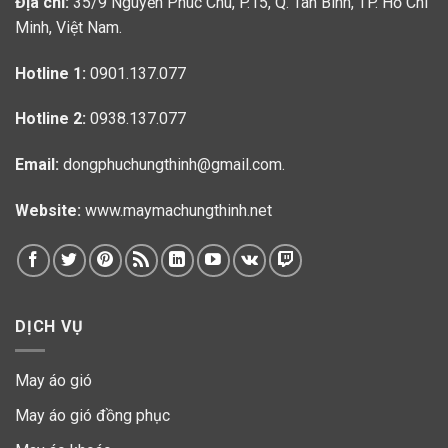
Địa chỉ:
35/9 Nguyễn Phúc Chu, P.15, Q. Tân Bình, TP. Hồ Chí
Minh, Việt Nam.
Hotline 1:
0901.137.077
Hotline 2:
0938.137.077
Email:
dongphuchungthinh@gmail.com.
Website:
www.maymachungthinh.net
DỊCH VỤ
May áo gió
May áo gió đồng phục