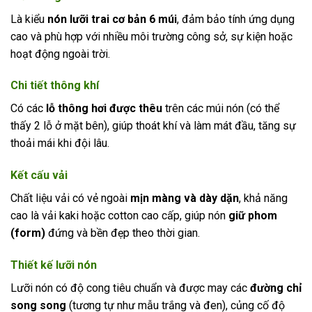
Là kiểu
nón lưỡi trai cơ bản 6 múi
, đảm bảo tính ứng dụng
cao và phù hợp với nhiều môi trường công sở, sự kiện hoặc
hoạt động ngoài trời.
Chi tiết thông khí
Có các
lỗ thông hơi được thêu
trên các múi nón (có thể
thấy 2 lỗ ở mặt bên), giúp thoát khí và làm mát đầu, tăng sự
thoải mái khi đội lâu.
Kết cấu vải
Chất liệu vải có vẻ ngoài
mịn màng và dày dặn
, khả năng
cao là vải kaki hoặc cotton cao cấp, giúp nón
giữ phom
(form)
đứng và bền đẹp theo thời gian.
Thiết kế lưỡi nón
Lưỡi nón có độ cong tiêu chuẩn và được may các
đường chỉ
song song
(tương tự như mẫu trắng và đen), củng cố độ