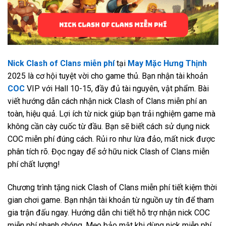
Nick Clash of Clans miễn phí
tại
May Mặc Hưng Thịnh
2025 là cơ hội tuyệt vời cho game thủ. Bạn nhận tài khoản
COC
VIP với Hall 10-15, đầy đủ tài nguyên, vật phẩm. Bài
viết hướng dẫn cách nhận nick Clash of Clans miễn phí an
toàn, hiệu quả. Lợi ích từ nick giúp bạn trải nghiệm game mà
không cần cày cuốc từ đầu. Bạn sẽ biết cách sử dụng nick
COC miễn phí đúng cách. Rủi ro như lừa đảo, mất nick được
phân tích rõ. Đọc ngay để sở hữu nick Clash of Clans miễn
phí chất lượng!
Chương trình tặng nick Clash of Clans miễn phí tiết kiệm thời
gian chơi game. Bạn nhận tài khoản từ nguồn uy tín để tham
gia trận đấu ngay. Hướng dẫn chi tiết hỗ trợ nhận nick COC
miễn phí nhanh chóng. Mẹo bảo mật khi dùng nick miễn phí