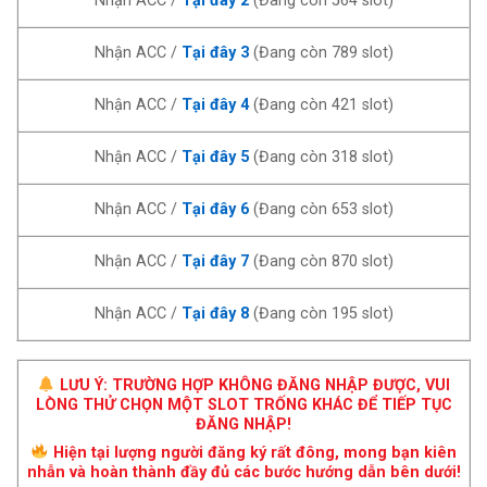
Nhận ACC /
Tại đây 2
(Đang còn
564
slot)
Nhận ACC /
Tại đây 3
(Đang còn
789
slot)
Nhận ACC /
Tại đây 4
(Đang còn
421
slot)
Nhận ACC /
Tại đây 5
(Đang còn
318
slot)
Nhận ACC /
Tại đây 6
(Đang còn
653
slot)
Nhận ACC /
Tại đây 7
(Đang còn
870
slot)
Nhận ACC /
Tại đây 8
(Đang còn
195
slot)
LƯU Ý: TRƯỜNG HỢP KHÔNG ĐĂNG NHẬP ĐƯỢC, VUI
LÒNG THỬ CHỌN MỘT SLOT TRỐNG KHÁC ĐỂ TIẾP TỤC
ĐĂNG NHẬP!
Hiện tại lượng người đăng ký rất đông, mong bạn kiên
nhẫn và hoàn thành đầy đủ các bước hướng dẫn bên dưới!