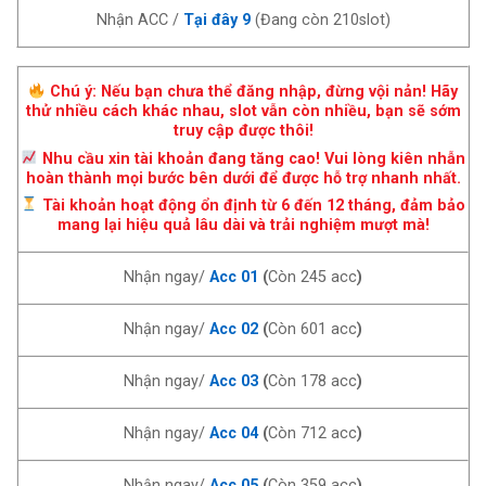
Nhận ACC /
Tại đây 9
(Đang còn 210slot)
Chú ý: Nếu bạn chưa thể đăng nhập, đừng vội nản! Hãy
thử nhiều cách khác nhau, slot vẫn còn nhiều, bạn sẽ sớm
truy cập được thôi!
Nhu cầu xin tài khoản đang tăng cao! Vui lòng kiên nhẫn
hoàn thành mọi bước bên dưới để được hỗ trợ nhanh nhất.
Tài khoản hoạt động ổn định từ 6 đến 12 tháng, đảm bảo
mang lại hiệu quả lâu dài và trải nghiệm mượt mà!
Nhận ngay/
Acc 01
(
Còn 245 acc
)
Nhận ngay/
Acc 02
(
Còn 601 acc
)
Nhận ngay/
Acc 03
(
Còn 178 acc
)
Nhận ngay/
Acc 04
(
Còn 712 acc
)
Nhận ngay/
Acc 05
(
Còn 359 acc
)