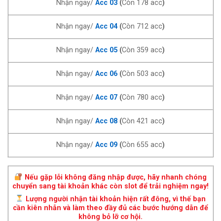
Nhận ngay/
Acc 03
(
Còn 178 acc
)
Nhận ngay/
Acc 04
(
Còn 712 acc
)
Nhận ngay/
Acc 05
(
Còn 359 acc
)
Nhận ngay/
Acc 06
(
Còn 503 acc
)
Nhận ngay/
Acc 07
(
Còn 780 acc
)
Nhận ngay/
Acc 08
(
Còn 421 acc
)
Nhận ngay/
Acc 09
(
Còn 655 acc
)
Nếu gặp lỗi không đăng nhập được, hãy nhanh chóng
chuyển sang tài khoản khác còn slot để trải nghiệm ngay!
Lượng người nhận tài khoản hiện rất đông, vì thế bạn
cần kiên nhẫn và làm theo đầy đủ các bước hướng dẫn để
không bỏ lỡ cơ hội.