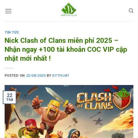
Skip
to
content
TIN TỨC
Nick Clash of Clans miễn phí 2025 –
Nhận ngay +100 tài khoản COC VIP cập
nhật mới nhất !
POSTED ON
22/08/2025
BY
KYTHUAT
22
Th8