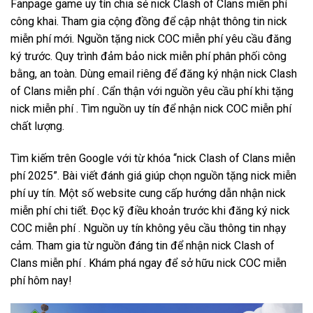
Fanpage game uy tín chia sẻ nick Clash of Clans miễn phí
công khai. Tham gia cộng đồng để cập nhật thông tin nick
miễn phí mới. Nguồn tặng nick COC miễn phí yêu cầu đăng
ký trước. Quy trình đảm bảo nick miễn phí phân phối công
bằng, an toàn. Dùng email riêng để đăng ký nhận nick Clash
of Clans miễn phí . Cẩn thận với nguồn yêu cầu phí khi tặng
nick miễn phí . Tìm nguồn uy tín để nhận nick COC miễn phí
chất lượng.
Tìm kiếm trên Google với từ khóa “nick Clash of Clans miễn
phí 2025”. Bài viết đánh giá giúp chọn nguồn tặng nick miễn
phí uy tín. Một số website cung cấp hướng dẫn nhận nick
miễn phí chi tiết. Đọc kỹ điều khoản trước khi đăng ký nick
COC miễn phí . Nguồn uy tín không yêu cầu thông tin nhạy
cảm. Tham gia từ nguồn đáng tin để nhận nick Clash of
Clans miễn phí . Khám phá ngay để sở hữu nick COC miễn
phí hôm nay!