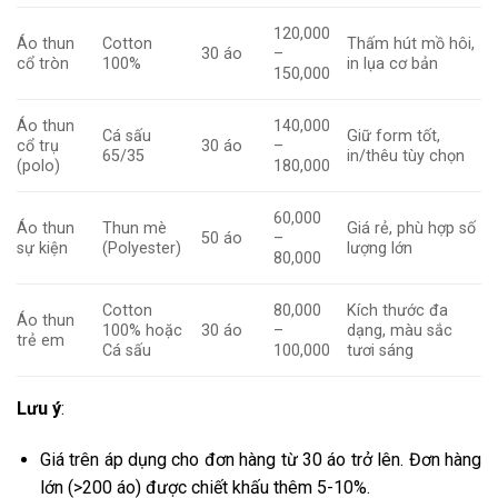
120,000
Áo thun
Cotton
Thấm hút mồ hôi,
30 áo
–
cổ tròn
100%
in lụa cơ bản
150,000
Áo thun
140,000
Cá sấu
Giữ form tốt,
cổ trụ
30 áo
–
65/35
in/thêu tùy chọn
(polo)
180,000
60,000
Áo thun
Thun mè
Giá rẻ, phù hợp số
50 áo
–
sự kiện
(Polyester)
lượng lớn
80,000
Cotton
80,000
Kích thước đa
Áo thun
100% hoặc
30 áo
–
dạng, màu sắc
trẻ em
Cá sấu
100,000
tươi sáng
Lưu ý
:
Giá trên áp dụng cho đơn hàng từ 30 áo trở lên. Đơn hàng
lớn (>200 áo) được chiết khấu thêm 5-10%.