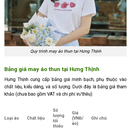
Quy trình may áo thun tại Hưng Thịnh
Bảng giá may áo thun tại Hưng Thịnh
Hưng Thịnh cung cấp bảng giá minh bạch, phụ thuộc vào
chất liệu, kiểu dáng, và số lượng. Dưới đây là bảng giá tham
khảo (chưa bao gồm VAT và chi phí in/thêu):
Số
Giá
lượng
Loại áo
Chất liệu
(VNĐ/
Ghi chú
tối
áo)
thiểu