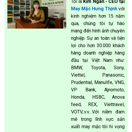
Tôi là
Kim Ngân - CEO tại
May Mặc Hưng Thịnh
với
kinh nghiệm hơn 15 năm
qua, chúng tôi tự hào
mang đến hình ảnh chuyên
nghiệp. Sự an toàn và tiện
lợi cho hơn 30.000 khách
hàng doanh nghiệp hàng
đầu tại Việt Nam như:
BMW, Toyota, Sony,
Viettel, Panasonic,
Prudential, Manulife, VNG,
VP Bank, Ajnomoto,
Honda, HSBC, Anova
feed, REX, Viettravel,
VOTV,.v.v…Với niềm đam
mê trong lĩnh vực sản
xuất may mặc tôi hi vọng