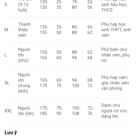
120-
25-
74-
52-
S
(9-12
sinh tiểu học,
135
35
80
56
tuổi)
THCS
Thanh
Phù hợp học
135-
35-
80-
56-
M
thiếu
sinh THPT, sinh
155
50
88
62
niên
viên
Người
Phổ biến cho
155-
50-
88-
62-
L
lớn
nhân viên, phụ
165
60
94
68
(nhỏ)
nữ
Người
Phù hợp nam
lớn
165-
60-
94-
68-
XL
giới, nhân viên
(trung
175
75
100
72
văn phòng
bình)
Dành cho
Người
175-
75-
100-
72-
XXL
người có vóc
lớn (lớn)
185
90
108
76
dáng lớn
Lưu ý
: