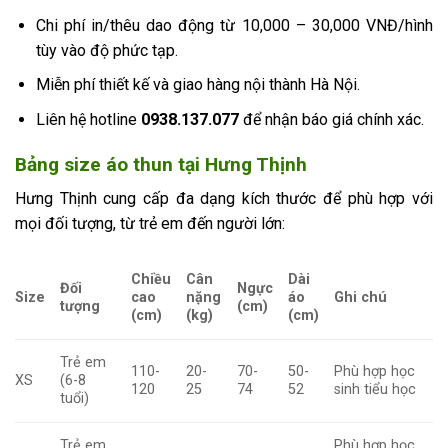
Chi phí in/thêu dao động từ 10,000 – 30,000 VNĐ/hình
tùy vào độ phức tạp.
Miễn phí thiết kế và giao hàng nội thành Hà Nội.
Liên hệ hotline
0938.137.077
để nhận báo giá chính xác.
Bảng size áo thun tại Hưng Thịnh
Hưng Thịnh cung cấp đa dạng kích thước để phù hợp với
mọi đối tượng, từ trẻ em đến người lớn:
Chiều
Cân
Dài
Đối
Ngực
Size
cao
nặng
áo
Ghi chú
tượng
(cm)
(cm)
(kg)
(cm)
Trẻ em
110-
20-
70-
50-
Phù hợp học
XS
(6-8
120
25
74
52
sinh tiểu học
tuổi)
Trẻ em
Phù hợp học