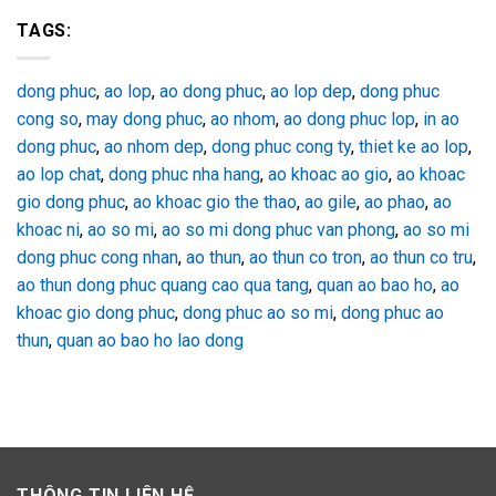
TAGS:
dong phuc
,
ao lop
,
ao dong phuc
,
ao lop dep
,
dong phuc
cong so
,
may dong phuc
,
ao nhom
,
ao dong phuc lop
,
in ao
dong phuc
,
ao nhom dep
,
dong phuc cong ty
,
thiet ke ao lop
,
ao lop chat
,
dong phuc nha hang
,
ao khoac ao gio
,
ao khoac
gio dong phuc
,
ao khoac gio the thao
,
ao gile
,
ao phao
,
ao
khoac ni
,
ao so mi
,
ao so mi dong phuc van phong
,
ao so mi
dong phuc cong nhan
,
ao thun
,
ao thun co tron
,
ao thun co tru
,
ao thun dong phuc quang cao qua tang
,
quan ao bao ho
,
ao
khoac gio dong phuc
,
dong phuc ao so mi
,
dong phuc ao
thun
,
quan ao bao ho lao dong
THÔNG TIN LIÊN HỆ