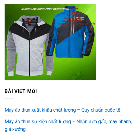
BÀI VIẾT MỚI
May áo thun xuất khẩu chất lượng – Quy chuẩn quốc tế
May áo thun sự kiện chất lượng – Nhận đơn gấp, may nhanh,
giá xưởng