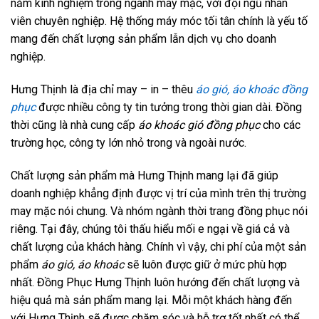
năm kinh nghiệm trong ngành may mặc, với đội ngũ nhân
viên chuyên nghiệp. Hệ thống máy móc tối tân chính là yếu tố
mang đến chất lượng sản phẩm lẫn dịch vụ cho doanh
nghiệp.
Hưng Thịnh là địa chỉ may – in – thêu
áo gió, áo khoác đồng
phục
được nhiều công ty tin tưởng trong thời gian dài. Đồng
thời cũng là nhà cung cấp
áo khoác gió đồng phục
cho các
trường học, công ty lớn nhỏ trong và ngoài nước.
Chất lượng sản phẩm mà Hưng Thịnh mang lại đã giúp
doanh nghiệp khẳng định được vị trí của mình trên thị trường
may mặc nói chung. Và nhóm ngành thời trang đồng phục nói
riêng. Tại đây, chúng tôi thấu hiểu mối e ngại về giá cả và
chất lượng của khách hàng. Chính vì vậy, chi phí của một sản
phẩm
áo gió, áo khoác
sẽ luôn được giữ ở mức phù hợp
nhất. Đồng Phục Hưng Thịnh luôn hướng đến chất lượng và
hiệu quả mà sản phẩm mang lại. Mỗi một khách hàng đến
với Hưng Thịnh sẽ được chăm sóc và hỗ trợ tốt nhất có thể.