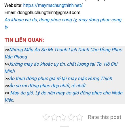
Website:
https://maymachungthinh.net/
Email: dongphuchungthinh@gmail.com
Ao khoac vai du
,
dong phuc cong ty
,
may dong phuc cong
ty
TIN LIÊN QUAN:
>»
Những Mẫu Áo Sơ Mi Thanh Lịch Dành Cho Đồng Phục
Văn Phòng
>»
Xưởng may áo khoác uy tín, chất lượng tại Tp. Hồ Chí
Minh
>»
Áo thun đồng phục giá rẻ tại may mặc Hưng Thịnh
>»
Áo sơ mi đồng phục đẹp nhất, rẻ nhất
>»
May áo gió. Lý do nên may áo gió đồng phục cho Nhân
Viên
.
Rate this post