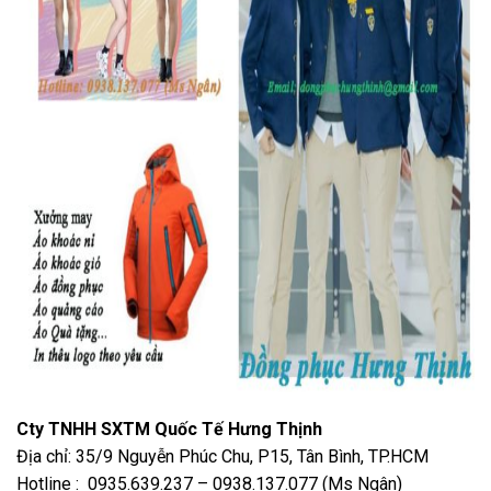
Cty TNHH SXTM Quốc Tế Hưng Thịnh
Địa chỉ: 35/9 Nguyễn Phúc Chu, P15, Tân Bình, TP.HCM
Hotline : 0935.639.237 – 0938.137.077 (Ms Ngân)