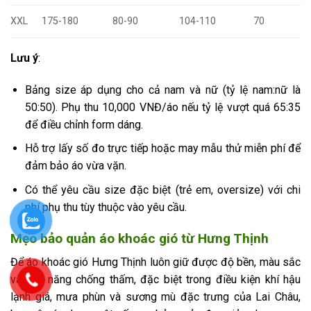
XXL
175-180
80-90
104-110
70
Lưu ý
:
Bảng size áp dụng cho cả nam và nữ (tỷ lệ nam:nữ là
50:50). Phụ thu 10,000 VNĐ/áo nếu tỷ lệ vượt quá 65:35
để điều chỉnh form dáng.
Hỗ trợ lấy số đo trực tiếp hoặc may mẫu thử miễn phí để
đảm bảo áo vừa vặn.
Có thể yêu cầu size đặc biệt (trẻ em, oversize) với chi
phí phụ thu tùy thuộc vào yêu cầu.
Mẹo bảo quản áo khoác gió từ Hưng Thịnh
Để áo khoác gió Hưng Thịnh luôn giữ được độ bền, màu sắc
và khả năng chống thấm, đặc biệt trong điều kiện khí hậu
lạnh giá, mưa phùn và sương mù đặc trưng của Lai Châu,