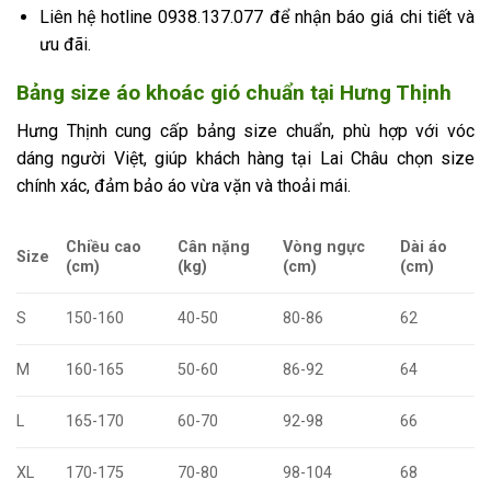
Liên hệ hotline 0938.137.077 để nhận báo giá chi tiết và
ưu đãi.
Bảng size áo khoác gió chuẩn tại Hưng Thịnh
Hưng Thịnh cung cấp bảng size chuẩn, phù hợp với vóc
dáng người Việt, giúp khách hàng tại Lai Châu chọn size
chính xác, đảm bảo áo vừa vặn và thoải mái.
Chiều cao
Cân nặng
Vòng ngực
Dài áo
Size
(cm)
(kg)
(cm)
(cm)
S
150-160
40-50
80-86
62
M
160-165
50-60
86-92
64
L
165-170
60-70
92-98
66
XL
170-175
70-80
98-104
68