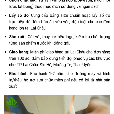
Chọn chất liệu
: Tư vấn vải phù hợp (polyester, nylon, lót
lưới, lót bông) theo mục đích sử dụng và ngân sách.
Lấy số đo
: Cung cấp bảng size chuẩn hoặc lấy số đo
trực tiếp để đảm bảo áo vừa vặn, đặc biệt cho các đơn
hàng lớn tại Lai Châu.
Sản xuất
: Cắt vải, may, in/thêu logo, kiểm tra chất lượng
từng sản phẩm trước khi đóng gói.
Giao hàng
: Miễn phí giao hàng tại Lai Châu cho đơn hàng
trên 100 áo, đảm bảo đúng tiến độ, phục vụ các khu vực
như TP. Lai Châu, Sìn Hồ, Mường Tè, Than Uyên.
Bảo hành
: Bảo hành 1-2 năm cho đường may và hình
in/thêu, hỗ trợ sửa chữa miễn phí nếu có lỗi từ nhà sản
xuất.