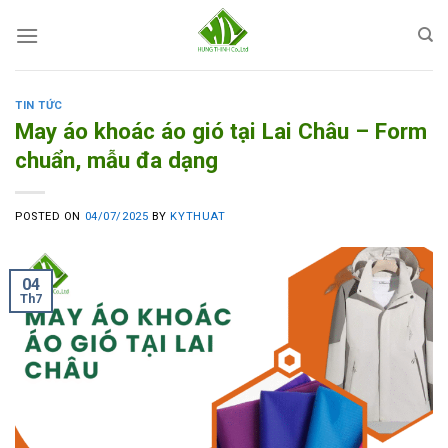
Skip
to
content
TIN TỨC
May áo khoác áo gió tại Lai Châu – Form
chuẩn, mẫu đa dạng
POSTED ON
04/07/2025
BY
KYTHUAT
04
Th7