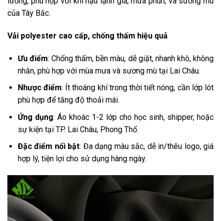
lưỡng, phù hợp với khí hậu lạnh giá, mưa phùn, và sương mù
của Tây Bắc.
Vải polyester cao cấp, chống thấm hiệu quả
Ưu điểm
: Chống thấm, bền màu, dễ giặt, nhanh khô, không
nhăn, phù hợp với mùa mưa và sương mù tại Lai Châu.
Nhược điểm
: Ít thoáng khí trong thời tiết nóng, cần lớp lót
phù hợp để tăng độ thoải mái.
Ứng dụng
: Áo khoác 1-2 lớp cho học sinh, shipper, hoặc
sự kiện tại TP. Lai Châu, Phong Thổ.
Đặc điểm nổi bật
: Đa dạng màu sắc, dễ in/thêu logo, giá
hợp lý, tiện lợi cho sử dụng hàng ngày.