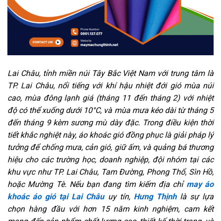
Lai Châu, tỉnh miền núi Tây Bắc Việt Nam với trung tâm là
TP. Lai Châu, nổi tiếng với khí hậu nhiệt đới gió mùa núi
cao, mùa đông lạnh giá (tháng 11 đến tháng 2) với nhiệt
độ có thể xuống dưới 10°C, và mùa mưa kéo dài từ tháng 5
đến tháng 9 kèm sương mù dày đặc. Trong điều kiện thời
tiết khắc nghiệt này, áo khoác gió đồng phục là giải pháp lý
tưởng để chống mưa, cản gió, giữ ấm, và quảng bá thương
hiệu cho các trường học, doanh nghiệp, đội nhóm tại các
khu vực như TP. Lai Châu, Tam Đường, Phong Thổ, Sìn Hồ,
hoặc Mường Tè. Nếu bạn đang tìm kiếm địa chỉ
may áo
khoác áo gió tại Lai Châu
uy tín,
Hưng Thịnh
là sự lựa
chọn hàng đầu với hơn 15 năm kinh nghiệm, cam kết