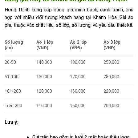
Hưng Thịnh cung cấp bảng giá minh bạch, cạnh tranh, phù
hợp với nhiều đối tượng khách hàng tại Khánh Hòa. Giá áo
phụ thuộc vào chất liệu, số lớp, số lượng, và yêu cầu thiết kế.
Số lượng
Áo 1 lớp
Áo 2 lớp
Áo 3 lớp
(áo)
(VNĐ)
(VNĐ)
(VNĐ)
20-50
140,000
180,000
250,000
51-100
130,000
170,000
230,000
101-200
120,000
160,000
220,000
Trên 200
110,000
150,000
200,000
Lưu ý
:
Giá trên bao gồm in lưới 2 mặt hoặc thêu logo