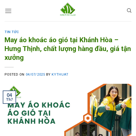
Skip
to
content
TIN TỨC
May áo khoác áo gió tại Khánh Hòa –
Hưng Thịnh, chất lượng hàng đầu, giá tận
xưởng
POSTED ON
04/07/2025
BY
KYTHUAT
04
Th7