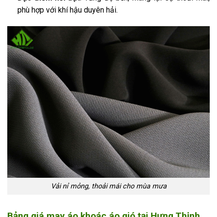
phù hợp với khí hậu duyên hải.
Vải nỉ mỏng, thoải mái cho mùa mưa
Bảng giá may áo khoác áo gió tại Hưng Thịnh