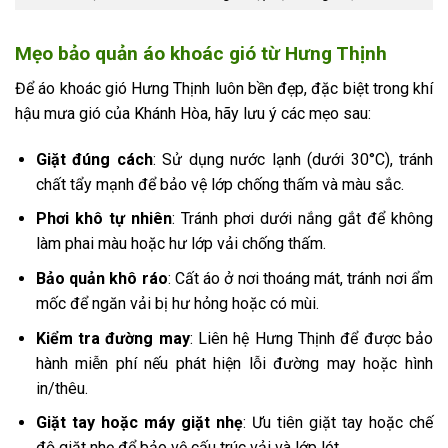
Mẹo bảo quản áo khoác gió từ Hưng Thịnh
Để áo khoác gió Hưng Thịnh luôn bền đẹp, đặc biệt trong khí
hậu mưa gió của Khánh Hòa, hãy lưu ý các mẹo sau:
Giặt đúng cách
: Sử dụng nước lạnh (dưới 30°C), tránh
chất tẩy mạnh để bảo vệ lớp chống thấm và màu sắc.
Phơi khô tự nhiên
: Tránh phơi dưới nắng gắt để không
làm phai màu hoặc hư lớp vải chống thấm.
Bảo quản khô ráo
: Cất áo ở nơi thoáng mát, tránh nơi ẩm
mốc để ngăn vải bị hư hỏng hoặc có mùi.
Kiểm tra đường may
: Liên hệ Hưng Thịnh để được bảo
hành miễn phí nếu phát hiện lỗi đường may hoặc hình
in/thêu.
Giặt tay hoặc máy giặt nhẹ
: Ưu tiên giặt tay hoặc chế
độ giặt nhẹ để bảo vệ cấu trúc vải và lớp lót.