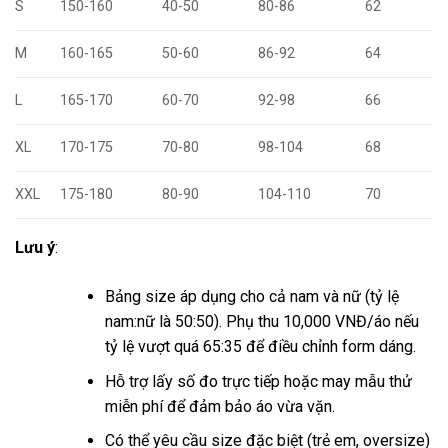
S
150-160
40-50
80-86
62
M
160-165
50-60
86-92
64
L
165-170
60-70
92-98
66
XL
170-175
70-80
98-104
68
XXL
175-180
80-90
104-110
70
Lưu ý
:
Bảng size áp dụng cho cả nam và nữ (tỷ lệ
nam:nữ là 50:50). Phụ thu 10,000 VNĐ/áo nếu
tỷ lệ vượt quá 65:35 để điều chỉnh form dáng.
Hỗ trợ lấy số đo trực tiếp hoặc may mẫu thử
miễn phí để đảm bảo áo vừa vặn.
Có thể yêu cầu size đặc biệt (trẻ em, oversize)