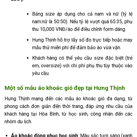
Bảng size áp dụng cho cả nam và nữ (tỷ lệ
nam:nữ là 50:50). Nếu tỷ lệ vượt quá 65:35, phụ
thu 10,000 VNĐ/áo để điều chỉnh form dáng.
Hưng Thịnh hỗ trợ lấy số đo trực tiếp hoặc may
mẫu thử miễn phí để đảm bảo áo vừa vặn.
Khách hàng có thể yêu cầu size đặc biệt (trẻ
em, oversize) với chi phí phụ thu tùy thuộc vào
yêu cầu.
Một số mẫu áo khoác gió đẹp tại Hưng Thịnh
Hưng Thịnh mang đến các mẫu áo khoác gió đa dạng, từ
phong cách đơn giản đến thời trang, đáp ứng nhu cầu của
khách hàng tại Hòa Bình, từ học sinh, công nhân đến các
nhóm du lịch.
Áo khoác đồng phục học sinh
: Màu sắc tươi sáng (xanh