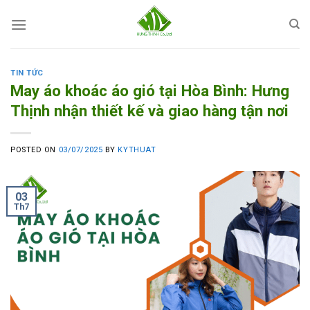
Skip
to
content
TIN TỨC
May áo khoác áo gió tại Hòa Bình: Hưng
Thịnh nhận thiết kế và giao hàng tận nơi
POSTED ON
03/07/2025
BY
KYTHUAT
03
Th7