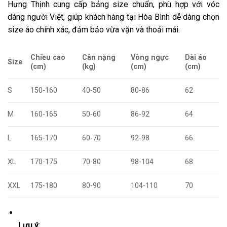
Hưng Thịnh cung cấp bảng size chuẩn, phù hợp với vóc
dáng người Việt, giúp khách hàng tại Hòa Bình dễ dàng chọn
size áo chính xác, đảm bảo vừa vặn và thoải mái.
Chiều cao
Cân nặng
Vòng ngực
Dài áo
Size
(cm)
(kg)
(cm)
(cm)
S
150-160
40-50
80-86
62
M
160-165
50-60
86-92
64
L
165-170
60-70
92-98
66
XL
170-175
70-80
98-104
68
XXL
175-180
80-90
104-110
70
Lưu ý
: