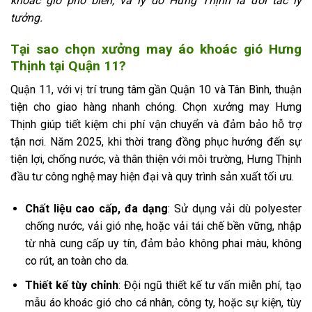
khoác gió phổ biến, và lý do Hưng Thịnh là đối tác lý
tưởng.
Tại sao chọn xưởng may áo khoác gió Hưng
Thịnh tại Quận 11?
Quận 11, với vị trí trung tâm gần Quận 10 và Tân Bình, thuận
tiện cho giao hàng nhanh chóng. Chọn xưởng may Hưng
Thịnh giúp tiết kiệm chi phí vận chuyển và đảm bảo hỗ trợ
tận nơi. Năm 2025, khi thời trang đồng phục hướng đến sự
tiện lợi, chống nước, và thân thiện với môi trường, Hưng Thịnh
đầu tư công nghệ may hiện đại và quy trình sản xuất tối ưu.
Chất liệu cao cấp, đa dạng
: Sử dụng vải dù polyester
chống nước, vải gió nhẹ, hoặc vải tái chế bền vững, nhập
từ nhà cung cấp uy tín, đảm bảo không phai màu, không
co rút, an toàn cho da.
Thiết kế tùy chỉnh
: Đội ngũ thiết kế tư vấn miễn phí, tạo
mẫu áo khoác gió cho cá nhân, công ty, hoặc sự kiện, tùy