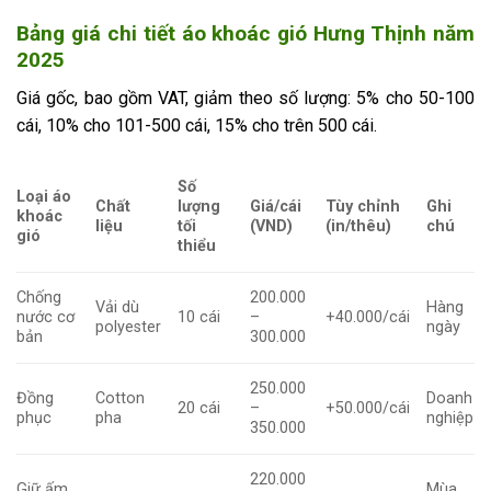
Bảng giá chi tiết áo khoác gió Hưng Thịnh năm
2025
Giá gốc, bao gồm VAT, giảm theo số lượng: 5% cho 50-100
cái, 10% cho 101-500 cái, 15% cho trên 500 cái.
Số
Loại áo
Chất
lượng
Giá/cái
Tùy chỉnh
Ghi
khoác
liệu
tối
(VND)
(in/thêu)
chú
gió
thiểu
Chống
200.000
Vải dù
Hàng
nước cơ
10 cái
–
+40.000/cái
polyester
ngày
bản
300.000
250.000
Đồng
Cotton
Doanh
20 cái
–
+50.000/cái
phục
pha
nghiệp
350.000
220.000
Giữ ấm
Mùa