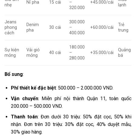
Nỉ pha
15 cái
–
+45.000/cái
nhẹ
lạnh
320.000
Jeans
300.000
Denim
Trẻ
phong
30 cái
–
+60.000/cái
pha
trung
cách
400.000
180.000
Sự kiện
Vải gió
Quảng
40 cái
–
+35.000/cái
mỏng
mỏng
bá
280.000
Bổ sung
:
Phí thiết kế đặc biệt
: 500.000 – 2.000.000 VND.
Vận chuyển
: Miễn phí nội thành Quận 11, toàn quốc
200.000 – 500.000 VND.
Thanh toán
: Đơn dưới 30 triệu: 50% đặt cọc, 50% khi
nhận. Đơn trên 30 triệu: 30% đặt cọc, 40% duyệt mẫu,
30% giao hàng.