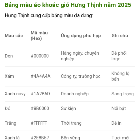
Bảng màu áo khoác gió Hưng Thịnh năm 2025
Hưng Thịnh cung cấp bảng màu đa dạng:
Mã màu
Màu sắc
Ứng dụng phù hợp
Ghi chú
(Hex)
Hàng ngày, chuyên
Dễ phối
Đen
#000000
nghiệp
logo
Không lộ
Xám
#4A4A4A
Công ty, trường học
bẩn
Xanh navy
#1A2B6D
Doanh nghiệp
Sang trọng
Đỏ
#8B0000
Sự kiện
Nổi bật
Trắng
#FFFFFF
Thời trang
Dễ in
Xanh lá
#2E8B57
Bền vững
Tươi mới