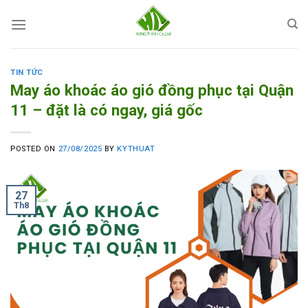
Skip
to
content
TIN TỨC
May áo khoác áo gió đồng phục tại Quận
11 – đặt là có ngay, giá gốc
POSTED ON
27/08/2025
BY
KYTHUAT
27
Th8