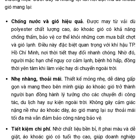
gió mang lại:
Chống nước và gió hiệu quả.
Được may từ vải dù
polyester chất lượng cao, áo khoác gió có khả năng
chống thấm, bảo vệ cơ thể khỏi những cơn mưa bất chợt
và gió lạnh. Điều này đặc biệt quan trọng với khí hậu TP.
Hồ Chí Minh, nơi thời tiết thay đổi nhanh chóng. Nhờ đó,
người mặc hạn chế nguy cơ cảm lạnh, bệnh hô hấp, đồng
thời yên tâm khi làm việc hay di chuyển ngoài trời.
Nhẹ nhàng, thoải mái.
Thiết kế mỏng nhẹ, dễ dàng gấp
gọn và mang theo bên mình giúp áo khoác gió trở thành
người bạn đồng hành lý tưởng cho các chuyến đi công
tác, du lịch hay sự kiện ngoài trời. Không gây cảm giác
nặng nề như áo khoác dày, áo gió mang lại sự thoải mái
tối đa mà vẫn đảm bảo công năng bảo vệ.
Tiết kiệm chi phí.
Nhờ chất liệu bền bỉ, ít phai màu và dễ
giặt, áo khoác gió có tuổi thọ cao, giúp doanh nghiệp