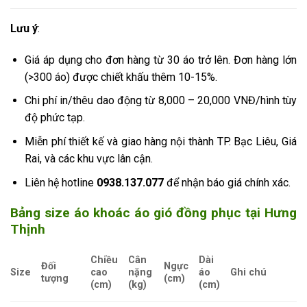
Lưu ý
:
Giá áp dụng cho đơn hàng từ 30 áo trở lên. Đơn hàng lớn
(>300 áo) được chiết khấu thêm 10-15%.
Chi phí in/thêu dao động từ 8,000 – 20,000 VNĐ/hình tùy
độ phức tạp.
Miễn phí thiết kế và giao hàng nội thành TP. Bạc Liêu, Giá
Rai, và các khu vực lân cận.
Liên hệ hotline
0938.137.077
để nhận báo giá chính xác.
Bảng size áo khoác áo gió đồng phục tại Hưng
Thịnh
Chiều
Cân
Dài
Đối
Ngực
Size
cao
nặng
áo
Ghi chú
tượng
(cm)
(cm)
(kg)
(cm)