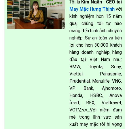
Tôi là
Kim Ngân - CEO tại
May Mặc Hưng Thịnh
với
kinh nghiệm hơn 15 năm
qua, chúng tôi tự hào
mang đến hình ảnh chuyên
nghiệp. Sự an toàn và tiện
lợi cho hơn 30.000 khách
hàng doanh nghiệp hàng
đầu tại Việt Nam như:
BMW, Toyota, Sony,
Viettel, Panasonic,
Prudential, Manulife, VNG,
VP Bank, Ajnomoto,
Honda, HSBC, Anova
feed, REX, Viettravel,
VOTV,.v.v…Với niềm đam
mê trong lĩnh vực sản
xuất may mặc tôi hi vọng