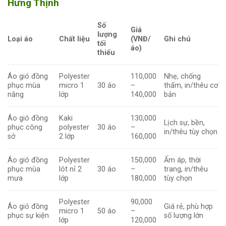
Hưng Thịnh
Số
Giá
lượng
Loại áo
Chất liệu
(VNĐ/
Ghi chú
tối
áo)
thiểu
Áo gió đồng
Polyester
110,000
Nhẹ, chống
phục mùa
micro 1
30 áo
–
thấm, in/thêu cơ
nắng
lớp
140,000
bản
Áo gió đồng
Kaki
130,000
Lịch sự, bền,
phục công
polyester
30 áo
–
in/thêu tùy chọn
sở
2 lớp
160,000
Áo gió đồng
Polyester
150,000
Ấm áp, thời
phục mùa
lót nỉ 2
30 áo
–
trang, in/thêu
mưa
lớp
180,000
tùy chọn
Polyester
90,000
Áo gió đồng
Giá rẻ, phù hợp
micro 1
50 áo
–
phục sự kiện
số lượng lớn
lớp
120,000