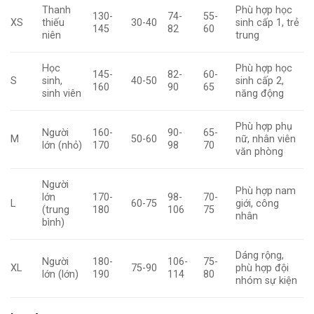
Thanh
Phù hợp học
130-
74-
55-
XS
thiếu
30-40
sinh cấp 1, trẻ
145
82
60
niên
trung
Học
Phù hợp học
145-
82-
60-
S
sinh,
40-50
sinh cấp 2,
160
90
65
sinh viên
năng động
Phù hợp phụ
Người
160-
90-
65-
M
50-60
nữ, nhân viên
lớn (nhỏ)
170
98
70
văn phòng
Người
Phù hợp nam
lớn
170-
98-
70-
L
60-75
giới, công
(trung
180
106
75
nhân
bình)
Dáng rộng,
Người
180-
106-
75-
XL
75-90
phù hợp đội
lớn (lớn)
190
114
80
nhóm sự kiện