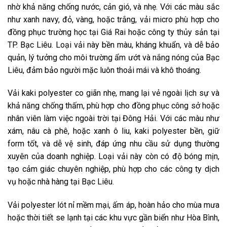
nhờ khả năng chống nước, cản gió, và nhẹ. Với các màu sắc
như xanh navy, đỏ, vàng, hoặc trắng, vải micro phù hợp cho
đồng phục trường học tại Giá Rai hoặc công ty thủy sản tại
TP. Bạc Liêu. Loại vải này bền màu, kháng khuẩn, và dễ bảo
quản, lý tưởng cho môi trường ẩm ướt và nắng nóng của Bạc
Liêu, đảm bảo người mặc luôn thoải mái và khô thoáng.
Vải kaki polyester co giãn nhẹ, mang lại vẻ ngoài lịch sự và
khả năng chống thấm, phù hợp cho đồng phục công sở hoặc
nhân viên làm việc ngoài trời tại Đông Hải. Với các màu như
xám, nâu cà phê, hoặc xanh ô liu, kaki polyester bền, giữ
form tốt, và dễ vệ sinh, đáp ứng nhu cầu sử dụng thường
xuyên của doanh nghiệp. Loại vải này còn có độ bóng mịn,
tạo cảm giác chuyên nghiệp, phù hợp cho các công ty dịch
vụ hoặc nhà hàng tại Bạc Liêu.
Vải polyester lót nỉ mềm mại, ấm áp, hoàn hảo cho mùa mưa
hoặc thời tiết se lạnh tại các khu vực gần biển như Hòa Bình,