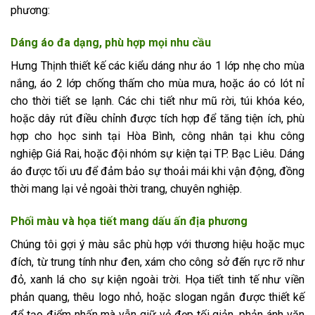
phương:
Dáng áo đa dạng, phù hợp mọi nhu cầu
Hưng Thịnh thiết kế các kiểu dáng như áo 1 lớp nhẹ cho mùa
nắng, áo 2 lớp chống thấm cho mùa mưa, hoặc áo có lót nỉ
cho thời tiết se lạnh. Các chi tiết như mũ rời, túi khóa kéo,
hoặc dây rút điều chỉnh được tích hợp để tăng tiện ích, phù
hợp cho học sinh tại Hòa Bình, công nhân tại khu công
nghiệp Giá Rai, hoặc đội nhóm sự kiện tại TP. Bạc Liêu. Dáng
áo được tối ưu để đảm bảo sự thoải mái khi vận động, đồng
thời mang lại vẻ ngoài thời trang, chuyên nghiệp.
Phối màu và họa tiết mang dấu ấn địa phương
Chúng tôi gợi ý màu sắc phù hợp với thương hiệu hoặc mục
đích, từ trung tính như đen, xám cho công sở đến rực rỡ như
đỏ, xanh lá cho sự kiện ngoài trời. Họa tiết tinh tế như viền
phản quang, thêu logo nhỏ, hoặc slogan ngắn được thiết kế
để tạo điểm nhấn mà vẫn giữ vẻ đẹp tối giản, phản ánh văn