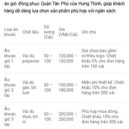
áo gió đồng phục Quận Tân Phú của Hưng Thịnh, giúp khách
hàng dễ dàng lựa chọn sản phẩm phù hợp với ngân sách.
Số
Loại áo
Giá
Chất liệu
lượng
Ghi chú
khoác
(VNĐ/Cái)
(Cái)
Áo
Giá chưa bao gồm
khoác
Vải dù,
50 –
120,000 –
in/thêu logo. Chiết
gió 1
polyester
100
150,000
khấu 5% cho đơn hàng
lớp
trên 100 cái.
Áo
Vải dù
Miễn phí thiết kế. Chiết
khoác
50 –
150,000 –
gân, lót
khấu 10% cho đơn
gió 2
100
180,000
lưới
hàng trên 200 cái.
lớp
Áo
Vải dù
Phù hợp mùa đông.
khoác
50 –
200,000 –
thun, lót
Chiết khấu 15% cho
gió 3
100
250,000
nỉ
đơn hàng trên 300 cái.
lớp