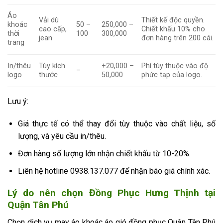
Áo
Vải dù
Thiết kế độc quyền.
khoác
50 –
250,000 –
cao cấp,
Chiết khấu 10% cho
thời
100
300,000
jean
đơn hàng trên 200 cái.
trang
In/thêu
Tùy kích
+20,000 –
Phí tùy thuộc vào độ
–
logo
thước
50,000
phức tạp của logo.
Lưu ý:
Giá thực tế có thể thay đổi tùy thuộc vào chất liệu, số
lượng, và yêu cầu in/thêu.
Đơn hàng số lượng lớn nhận chiết khấu từ 10-20%.
Liên hệ hotline 0938.137.077 để nhận báo giá chính xác.
Lý do nên chọn Đồng Phục Hưng Thịnh tại
Quận Tân Phú
Chọn dịch vụ may áo khoác áo gió đồng phục Quận Tân Phú