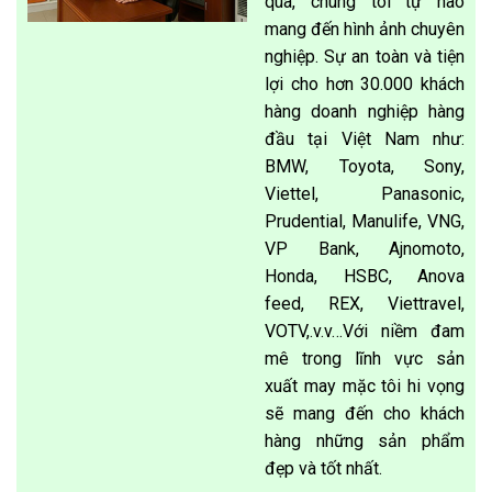
qua, chúng tôi tự hào
mang đến hình ảnh chuyên
nghiệp. Sự an toàn và tiện
lợi cho hơn 30.000 khách
hàng doanh nghiệp hàng
đầu tại Việt Nam như:
BMW, Toyota, Sony,
Viettel, Panasonic,
Prudential, Manulife, VNG,
VP Bank, Ajnomoto,
Honda, HSBC, Anova
feed, REX, Viettravel,
VOTV,.v.v…Với niềm đam
mê trong lĩnh vực sản
xuất may mặc tôi hi vọng
sẽ mang đến cho khách
hàng những sản phẩm
đẹp và tốt nhất.