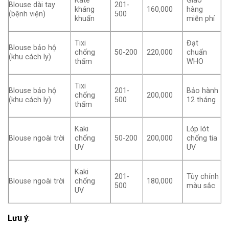
Kate
Giao
Blouse dài tay
201-
kháng
160,000
hàng
(bệnh viện)
500
khuẩn
miễn phí
Tixi
Đạt
Blouse bảo hộ
chống
50-200
220,000
chuẩn
(khu cách ly)
thấm
WHO
Tixi
Blouse bảo hộ
201-
Bảo hành
chống
200,000
(khu cách ly)
500
12 tháng
thấm
Kaki
Lớp lót
Blouse ngoài trời
chống
50-200
200,000
chống tia
UV
UV
Kaki
201-
Tùy chỉnh
Blouse ngoài trời
chống
180,000
500
màu sắc
UV
Lưu ý
: