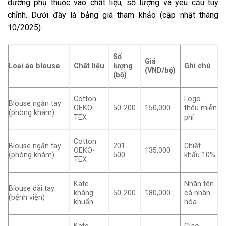
dưỡng phụ thuộc vào chất liệu, số lượng và yêu cầu tùy
chỉnh. Dưới đây là bảng giá tham khảo (cập nhật tháng
10/2025):
Số
Giá
Loại áo blouse
Chất liệu
lượng
Ghi chú
(VND/bộ)
(bộ)
Cotton
Logo
Blouse ngắn tay
OEKO-
50-200
150,000
thêu miễn
(phòng khám)
TEX
phí
Cotton
Blouse ngắn tay
201-
Chiết
OEKO-
135,000
(phòng khám)
500
khấu 10%
TEX
Kate
Nhãn tên
Blouse dài tay
kháng
50-200
180,000
cá nhân
(bệnh viện)
khuẩn
hóa