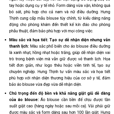
tay hoặc dụng cụ y tế nhỏ. Form dáng vừa vặn, không quá
bó sát, phù hợp cho cả nam và nữ điều dưỡng. Hưng
Thịnh cung cấp mẫu blouse tùy chỉnh, từ kiểu dáng năng
động cho phòng khám đến thiết kế kín đáo cho phòng
phẫu thuật, đảm bảo phù hợp với mọi công việc.
Màu sắc và họa tiết: Tạo sự dễ nhận diện nhưng vẫn
thanh lịch:
Màu sắc phổ biến cho áo blouse điều dưỡng
là xanh nhạt, hồng nhạt hoặc trắng, giúp dễ nhận diện vai
trò trong bệnh viện mà vẫn giữ được vẻ thanh lịch. Họa
tiết đơn giản, như logo thêu hoặc viền tinh tế, tạo sự
chuyên nghiệp. Hưng Thịnh tư vấn màu sắc và họa tiết
phù hợp với nhận diện thương hiệu của cơ sở y tế, đảm
bảo áo blouse vừa đẹp vừa dễ nhận diện.
Chú trọng đến độ bền và khả năng giặt giũ dễ dàng
của áo blouse:
Áo blouse cần bền để chịu được tần
suất giặt cao (hàng ngày hoặc sau mỗi ca). Vải phải giữ
được màu sắc và form dáng sau hơn 100 lần giặt. Hưng