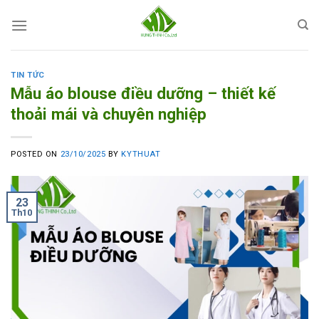
Skip
to
content
TIN TỨC
Mẫu áo blouse điều dưỡng – thiết kế
thoải mái và chuyên nghiệp
POSTED ON
23/10/2025
BY
KYTHUAT
23
Th10