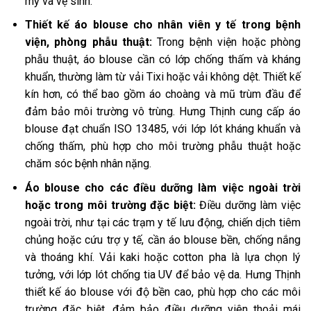
mỹ và vệ sinh.
Thiết kế áo blouse cho nhân viên y tế trong bệnh
viện, phòng phẫu thuật:
Trong bệnh viện hoặc phòng
phẫu thuật, áo blouse cần có lớp chống thấm và kháng
khuẩn, thường làm từ vải Tixi hoặc vải không dệt. Thiết kế
kín hơn, có thể bao gồm áo choàng và mũ trùm đầu để
đảm bảo môi trường vô trùng. Hưng Thịnh cung cấp áo
blouse đạt chuẩn ISO 13485, với lớp lót kháng khuẩn và
chống thấm, phù hợp cho môi trường phẫu thuật hoặc
chăm sóc bệnh nhân nặng.
Áo blouse cho các điều dưỡng làm việc ngoài trời
hoặc trong môi trường đặc biệt:
Điều dưỡng làm việc
ngoài trời, như tại các trạm y tế lưu động, chiến dịch tiêm
chủng hoặc cứu trợ y tế, cần áo blouse bền, chống nắng
và thoáng khí. Vải kaki hoặc cotton pha là lựa chọn lý
tưởng, với lớp lót chống tia UV để bảo vệ da. Hưng Thịnh
thiết kế áo blouse với độ bền cao, phù hợp cho các môi
trường đặc biệt, đảm bảo điều dưỡng viên thoải mái