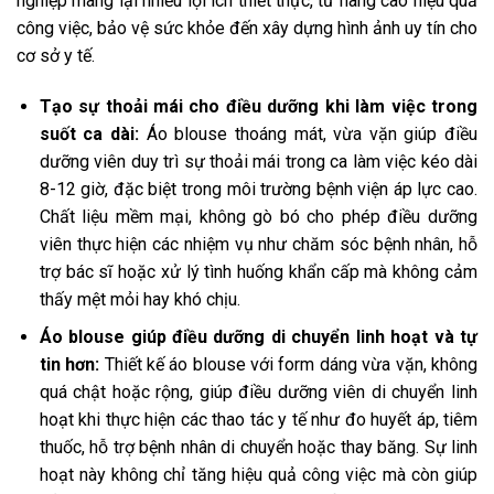
nghiệp mang lại nhiều lợi ích thiết thực, từ nâng cao hiệu quả
công việc, bảo vệ sức khỏe đến xây dựng hình ảnh uy tín cho
cơ sở y tế.
Tạo sự thoải mái cho điều dưỡng khi làm việc trong
suốt ca dài:
Áo blouse thoáng mát, vừa vặn giúp điều
dưỡng viên duy trì sự thoải mái trong ca làm việc kéo dài
8-12 giờ, đặc biệt trong môi trường bệnh viện áp lực cao.
Chất liệu mềm mại, không gò bó cho phép điều dưỡng
viên thực hiện các nhiệm vụ như chăm sóc bệnh nhân, hỗ
trợ bác sĩ hoặc xử lý tình huống khẩn cấp mà không cảm
thấy mệt mỏi hay khó chịu.
Áo blouse giúp điều dưỡng di chuyển linh hoạt và tự
tin hơn:
Thiết kế áo blouse với form dáng vừa vặn, không
quá chật hoặc rộng, giúp điều dưỡng viên di chuyển linh
hoạt khi thực hiện các thao tác y tế như đo huyết áp, tiêm
thuốc, hỗ trợ bệnh nhân di chuyển hoặc thay băng. Sự linh
hoạt này không chỉ tăng hiệu quả công việc mà còn giúp