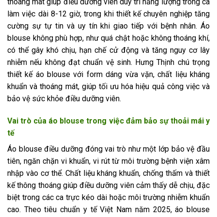
thoáng mát giúp điều dưỡng viên duy trì năng lượng trong ca
làm việc dài 8-12 giờ, trong khi thiết kế chuyên nghiệp tăng
cường sự tự tin và uy tín khi giao tiếp với bệnh nhân. Áo
blouse không phù hợp, như quá chật hoặc không thoáng khí,
có thể gây khó chịu, hạn chế cử động và tăng nguy cơ lây
nhiễm nếu không đạt chuẩn vệ sinh. Hưng Thịnh chú trọng
thiết kế áo blouse với form dáng vừa vặn, chất liệu kháng
khuẩn và thoáng mát, giúp tối ưu hóa hiệu quả công việc và
bảo vệ sức khỏe điều dưỡng viên.
Vai trò của áo blouse trong việc đảm bảo sự thoải mái y
tế
Áo blouse điều dưỡng đóng vai trò như một lớp bảo vệ đầu
tiên, ngăn chặn vi khuẩn, vi rút từ môi trường bệnh viện xâm
nhập vào cơ thể. Chất liệu kháng khuẩn, chống thấm và thiết
kế thông thoáng giúp điều dưỡng viên cảm thấy dễ chịu, đặc
biệt trong các ca trực kéo dài hoặc môi trường nhiễm khuẩn
cao. Theo tiêu chuẩn y tế Việt Nam năm 2025, áo blouse