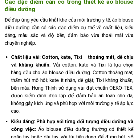
Các đặc điểm cần có trong thiết kế áo blouse
điều dưỡng
Để đáp ứng yêu cầu khắt khe của môi trường y tế, áo blouse
điều dưỡng cần có các đặc điểm cụ thể về chất liệu, kiểu
dáng, màu sắc và độ bền, đảm bảo vừa thoải mái vừa
chuyên nghiệp.
Chất liệu vải: Cotton, kate, Tixi – thoáng mát, dễ chịu
và kháng khuẩn:
Vải cotton, kate và Tixi là lựa chọn
hàng đầu cho áo blouse điều dưỡng. Cotton thoáng mát,
thấm hút mồ hôi; kate ít nhăn, dễ giặt; Tixi kháng khuẩn,
bền màu. Hưng Thịnh sử dụng vải đạt chuẩn OEKO-TEX,
được kiểm định độc lập để đảm bảo an toàn cho da,
không gây kích ứng và phù hợp với môi trường y tế áp lực
cao.
Kiểu dáng: Phù hợp với từng đối tượng điều dưỡng và
công việc:
Áo blouse điều dưỡng thường có thiết kế
ngắn tay hoặc dài tay, với túi tiện dụng để đựng bút, sổ