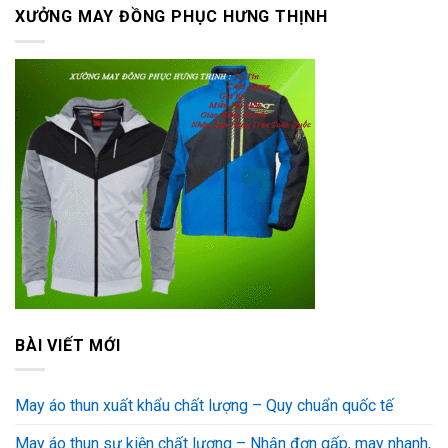
XƯỞNG MAY ĐỒNG PHỤC HƯNG THỊNH
BÀI VIẾT MỚI
May áo thun xuất khẩu chất lượng – Quy chuẩn quốc tế
May áo thun sự kiện chất lượng – Nhận đơn gấp, may nhanh,