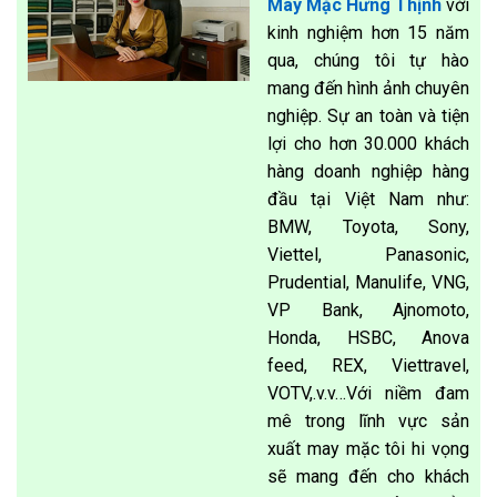
May Mặc Hưng Thịnh
với
kinh nghiệm hơn 15 năm
qua, chúng tôi tự hào
mang đến hình ảnh chuyên
nghiệp. Sự an toàn và tiện
lợi cho hơn 30.000 khách
hàng doanh nghiệp hàng
đầu tại Việt Nam như:
BMW, Toyota, Sony,
Viettel, Panasonic,
Prudential, Manulife, VNG,
VP Bank, Ajnomoto,
Honda, HSBC, Anova
feed, REX, Viettravel,
VOTV,.v.v…Với niềm đam
mê trong lĩnh vực sản
xuất may mặc tôi hi vọng
sẽ mang đến cho khách