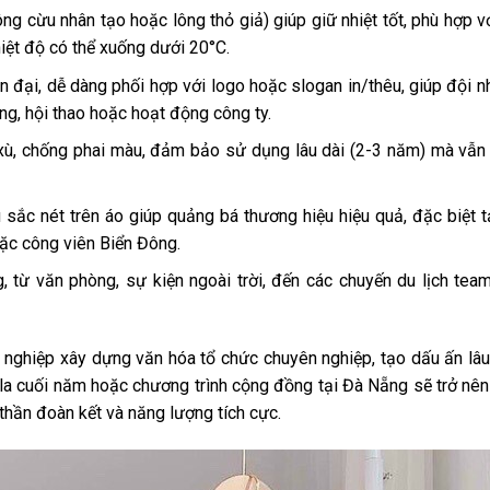
ng cừu nhân tạo hoặc lông thỏ giả) giúp giữ nhiệt tốt, phù hợp với
iệt độ có thể xuống dưới 20°C.
iện đại, dễ dàng phối hợp với logo hoặc slogan in/thêu, giúp đội 
ng, hội thao hoặc hoạt động công ty.
g xù, chống phai màu, đảm bảo sử dụng lâu dài (2-3 năm) mà vẫ
sắc nét trên áo giúp quảng bá thương hiệu hiệu quả, đặc biệt t
oặc công viên Biển Đông.
từ văn phòng, sự kiện ngoài trời, đến các chuyến du lịch team
 nghiệp xây dựng văn hóa tổ chức chuyên nghiệp, tạo dấu ấn lâu
gala cuối năm hoặc chương trình cộng đồng tại Đà Nẵng sẽ trở nê
thần đoàn kết và năng lượng tích cực.