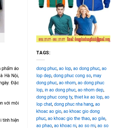
TAGS:
dong phuc
,
ao lop
,
ao dong phuc
,
ao
ản phẩm áo
lop dep
,
dong phuc cong so
,
may
và Hà Nội,
dong phuc
,
ao nhom
,
ao dong phuc
ngày. Đặc
lop
,
in ao dong phuc
,
ao nhom dep
,
dong phuc cong ty
,
thiet ke ao lop
,
ao
ện với môi
lop chat
,
dong phuc nha hang
,
ao
khoac ao gio
,
ao khoac gio dong
phuc
,
ao khoac gio the thao
,
ao gile
,
 tính hiện
ao phao
,
ao khoac ni
,
ao so mi
,
ao so