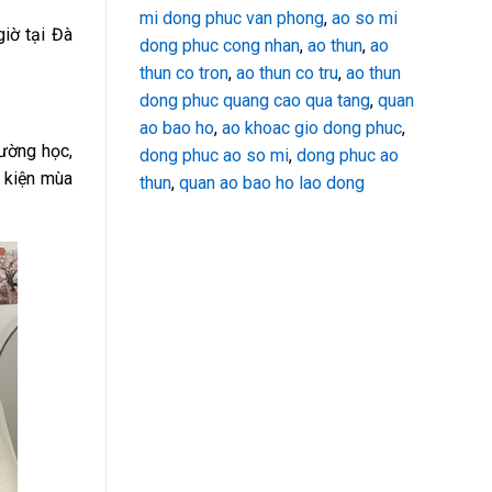
mi dong phuc van phong
,
ao so mi
iờ tại Đà
dong phuc cong nhan
,
ao thun
,
ao
thun co tron
,
ao thun co tru
,
ao thun
dong phuc quang cao qua tang
,
quan
ao bao ho
,
ao khoac gio dong phuc
,
rường học,
dong phuc ao so mi
,
dong phuc ao
 kiện mùa
thun
,
quan ao bao ho lao dong