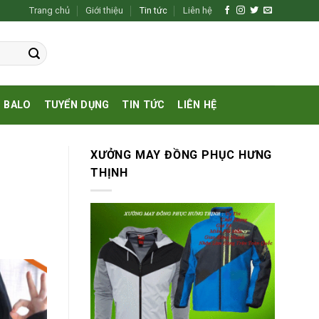
Trang chủ
Giới thiệu
Tin tức
Liên hệ
BALO
TUYỂN DỤNG
TIN TỨC
LIÊN HỆ
XƯỞNG MAY ĐỒNG PHỤC HƯNG
THỊNH