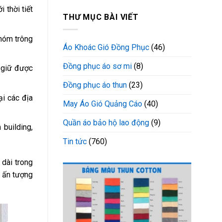
 thời tiết
THƯ MỤC BÀI VIẾT
nhóm trông
Áo Khoác Gió Đồng Phục
(46)
Đồng phục áo sơ mi
(8)
n giữ được
Đồng phục áo thun
(23)
ại các địa
May Áo Gió Quảng Cáo
(40)
Quần áo bảo hộ lao động
(9)
 building,
Tin tức
(760)
 dài trong
n ấn tượng