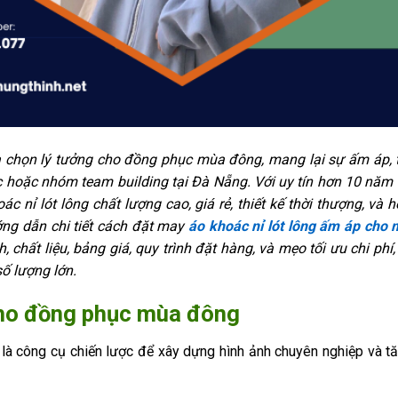
ựa chọn lý tưởng cho đồng phục mùa đông, mang lại sự ấm áp, t
 hoặc nhóm team building tại Đà Nẵng. Với uy tín hơn 10 năm t
c nỉ lót lông chất lượng cao, giá rẻ, thiết kế thời thượng, và h
ớng dẫn chi tiết cách đặt may
áo khoác nỉ lót lông ấm áp cho
 chất liệu, bảng giá, quy trình đặt hàng, và mẹo tối ưu chi ph
ố lượng lớn.
 cho đồng phục mùa đông
 là công cụ chiến lược để xây dựng hình ảnh chuyên nghiệp và 