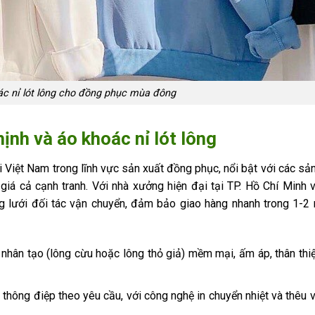
ác nỉ lót lông cho đồng phục mùa đông
ịnh và áo khoác nỉ lót lông
 Việt Nam trong lĩnh vực sản xuất đồng phục, nổi bật với các s
à giá cả cạnh tranh. Với nhà xưởng hiện đại tại TP. Hồ Chí Minh 
g lưới đối tác vận chuyển, đảm bảo giao hàng nhanh trong 1-2 
 nhân tạo (lông cừu hoặc lông thỏ giả) mềm mại, ấm áp, thân thi
thông điệp theo yêu cầu, với công nghệ in chuyển nhiệt và thêu vi