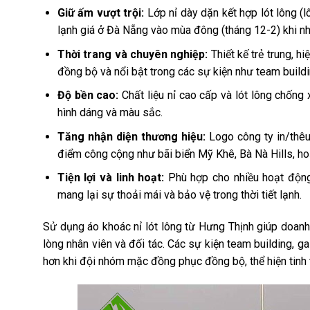
Giữ ấm vượt trội:
Lớp nỉ dày dặn kết hợp lót lông (lô
lạnh giá ở Đà Nẵng vào mùa đông (tháng 12-2) khi nh
Thời trang và chuyên nghiệp:
Thiết kế trẻ trung, h
đồng bộ và nổi bật trong các sự kiện như team buildi
Độ bền cao:
Chất liệu nỉ cao cấp và lót lông chốn
hình dáng và màu sắc.
Tăng nhận diện thương hiệu:
Logo công ty in/thêu 
điểm công cộng như bãi biển Mỹ Khê, Bà Nà Hills, h
Tiện lợi và linh hoạt:
Phù hợp cho nhiều hoạt động, 
mang lại sự thoải mái và bảo vệ trong thời tiết lạnh.
Sử dụng áo khoác nỉ lót lông từ Hưng Thịnh giúp doanh
lòng nhân viên và đối tác. Các sự kiện team building, 
hơn khi đội nhóm mặc đồng phục đồng bộ, thể hiện tinh 