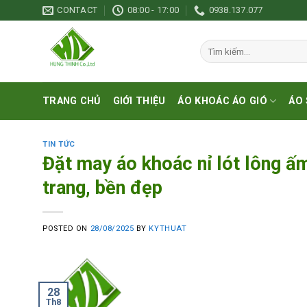
Skip
CONTACT
08:00 - 17:00
0938.137.077
to
content
Tìm
kiếm:
TRANG CHỦ
GIỚI THIỆU
ÁO KHOÁC ÁO GIÓ
ÁO 
TIN TỨC
Đặt may áo khoác nỉ lót lông 
trang, bền đẹp
POSTED ON
28/08/2025
BY
KYTHUAT
28
Th8