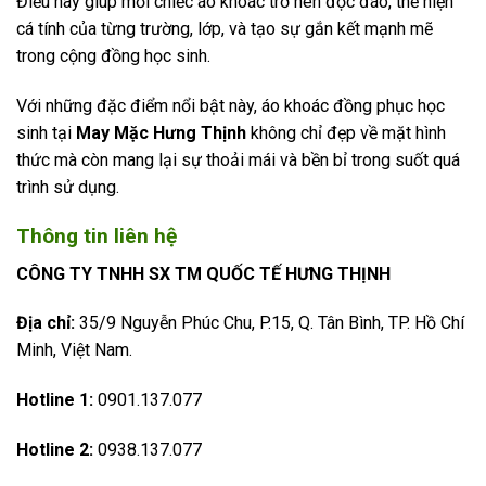
Điều này giúp mỗi chiếc áo khoác trở nên độc đáo, thể hiện
cá tính của từng trường, lớp, và tạo sự gắn kết mạnh mẽ
trong cộng đồng học sinh.
Với những đặc điểm nổi bật này, áo khoác đồng phục học
sinh tại
May Mặc Hưng Thịnh
không chỉ đẹp về mặt hình
thức mà còn mang lại sự thoải mái và bền bỉ trong suốt quá
trình sử dụng.
Thông tin liên hệ
CÔNG TY TNHH SX TM QUỐC TẾ HƯNG THỊNH
Địa chỉ:
35/9 Nguyễn Phúc Chu, P.15, Q. Tân Bình, TP. Hồ Chí
Minh, Việt Nam.
Hotline 1:
0901.137.077
Hotline 2:
0938.137.077