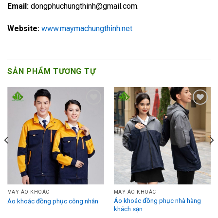
Email:
dongphuchungthinh@gmail.com.
Website:
www.maymachungthinh.net
SẢN PHẨM TƯƠNG TỰ
Add to
Add to
Wishlist
Wishlist
MAY ÁO KHOÁC
MAY ÁO KHOÁC
Áo khoác đồng phục nhà hàng
Áo khoác đồng phục công nhân
khách sạn