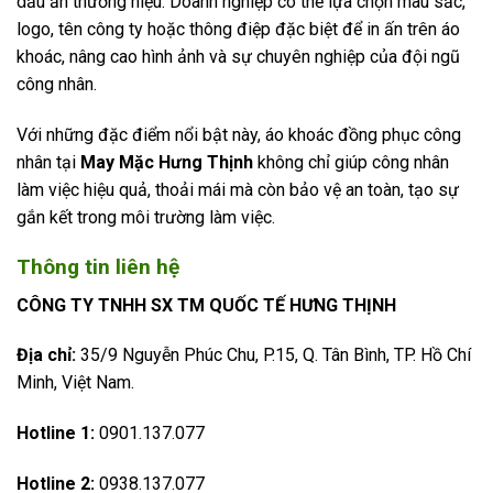
dấu ấn thương hiệu. Doanh nghiệp có thể lựa chọn màu sắc,
logo, tên công ty hoặc thông điệp đặc biệt để in ấn trên áo
khoác, nâng cao hình ảnh và sự chuyên nghiệp của đội ngũ
công nhân.
Với những đặc điểm nổi bật này, áo khoác đồng phục công
nhân tại
May Mặc Hưng Thịnh
không chỉ giúp công nhân
làm việc hiệu quả, thoải mái mà còn bảo vệ an toàn, tạo sự
gắn kết trong môi trường làm việc.
Thông tin liên hệ
CÔNG TY TNHH SX TM QUỐC TẾ HƯNG THỊNH
Địa chỉ:
35/9 Nguyễn Phúc Chu, P.15, Q. Tân Bình, TP. Hồ Chí
Minh, Việt Nam.
Hotline 1:
0901.137.077
Hotline 2:
0938.137.077