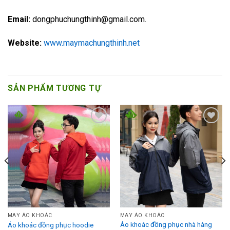
Email:
dongphuchungthinh@gmail.com.
Website:
www.maymachungthinh.net
SẢN PHẨM TƯƠNG TỰ
Add to
Add to
Wishlist
Wishlist
MAY ÁO KHOÁC
MAY ÁO KHOÁC
Áo khoác đồng phục nhà hàng
Áo khoác đồng phục hoodie