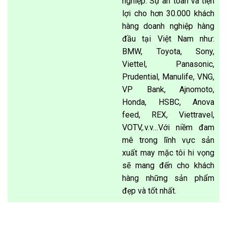
nghiệp. Sự an toàn và tiện
lợi cho hơn 30.000 khách
hàng doanh nghiệp hàng
đầu tại Việt Nam như:
BMW, Toyota, Sony,
Viettel, Panasonic,
Prudential, Manulife, VNG,
VP Bank, Ajnomoto,
Honda, HSBC, Anova
feed, REX, Viettravel,
VOTV,.v.v…Với niềm đam
mê trong lĩnh vực sản
xuất may mặc tôi hi vọng
sẽ mang đến cho khách
hàng những sản phẩm
đẹp và tốt nhất.