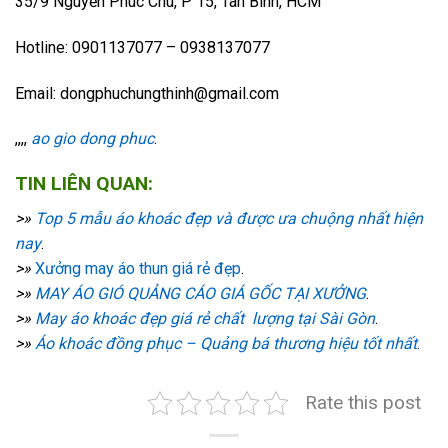
35/9 Nguyễn Phúc Chu, P 15, Tân Bình, HCM
Hotline: 0901137077 – 0938137077
Email: dongphuchungthinh@gmail.com
,,,,
ao gio dong phuc
.
TIN LIÊN QUAN:
>»
Top 5 mẫu áo khoác đẹp và được ưa chuộng nhất hiện
nay
.
>»
Xưởng may áo thun giá rẻ đẹp
.
>»
MAY ÁO GIÓ QUẢNG CÁO GIÁ GỐC TẠI XƯỞNG
.
>»
May áo khoác đẹp giá rẻ chất lượng tại Sài Gòn
.
>»
Áo khoác đồng phục – Quảng bá thương hiệu tốt nhất
.
Rate this post