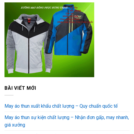
BÀI VIẾT MỚI
May áo thun xuất khẩu chất lượng – Quy chuẩn quốc tế
May áo thun sự kiện chất lượng – Nhận đơn gấp, may nhanh,
giá xưởng