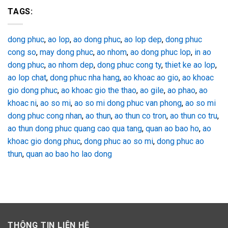
TAGS:
dong phuc
,
ao lop
,
ao dong phuc
,
ao lop dep
,
dong phuc
cong so
,
may dong phuc
,
ao nhom
,
ao dong phuc lop
,
in ao
dong phuc
,
ao nhom dep
,
dong phuc cong ty
,
thiet ke ao lop
,
ao lop chat
,
dong phuc nha hang
,
ao khoac ao gio
,
ao khoac
gio dong phuc
,
ao khoac gio the thao
,
ao gile
,
ao phao
,
ao
khoac ni
,
ao so mi
,
ao so mi dong phuc van phong
,
ao so mi
dong phuc cong nhan
,
ao thun
,
ao thun co tron
,
ao thun co tru
,
ao thun dong phuc quang cao qua tang
,
quan ao bao ho
,
ao
khoac gio dong phuc
,
dong phuc ao so mi
,
dong phuc ao
thun
,
quan ao bao ho lao dong
THÔNG TIN LIÊN HỆ