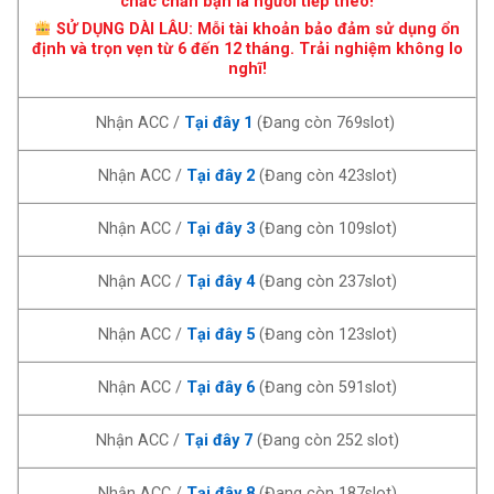
chắc chắn bạn là người tiếp theo!
SỬ DỤNG DÀI LÂU: Mỗi tài khoản bảo đảm sử dụng ổn
định và trọn vẹn từ 6 đến 12 tháng. Trải nghiệm không lo
nghĩ!
Nhận ACC /
Tại đây 1
(Đang còn 769slot)
Nhận ACC /
Tại đây 2
(Đang còn 423slot)
Nhận ACC /
Tại đây 3
(Đang còn 109slot)
Nhận ACC /
Tại đây 4
(Đang còn 237slot)
Nhận ACC /
Tại đây 5
(Đang còn 123slot)
Nhận ACC /
Tại đây 6
(Đang còn 591slot)
Nhận ACC /
Tại đây 7
(Đang còn 252 slot)
Nhận ACC /
Tại đây 8
(Đang còn 187slot)