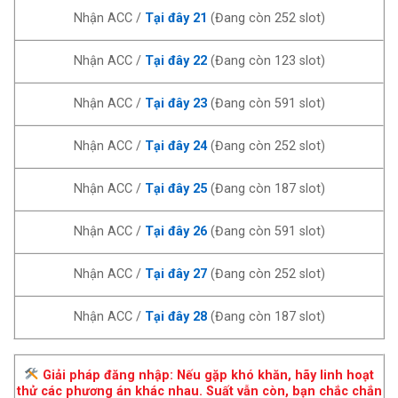
Nhận ACC /
Tại đây 21
(Đang còn 252 slot)
Nhận ACC /
Tại đây 22
(Đang còn 123 slot)
Nhận ACC /
Tại đây 23
(Đang còn 591 slot)
Nhận ACC /
Tại đây 24
(Đang còn 252 slot)
Nhận ACC /
Tại đây 25
(Đang còn 187 slot)
Nhận ACC /
Tại đây 26
(Đang còn 591 slot)
Nhận ACC /
Tại đây 27
(Đang còn 252 slot)
Nhận ACC /
Tại đây 28
(Đang còn 187 slot)
Giải pháp đăng nhập: Nếu gặp khó khăn, hãy linh hoạt
thử các phương án khác nhau. Suất vẫn còn, bạn chắc chắn