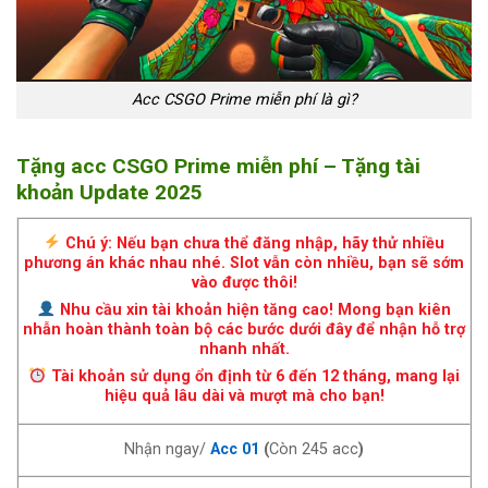
Acc CSGO Prime miễn phí là gì?
Tặng acc CSGO Prime miễn phí – Tặng tài
khoản Update 2025
Chú ý: Nếu bạn chưa thể đăng nhập, hãy thử nhiều
phương án khác nhau nhé. Slot vẫn còn nhiều, bạn sẽ sớm
vào được thôi!
Nhu cầu xin tài khoản hiện tăng cao! Mong bạn kiên
nhẫn hoàn thành toàn bộ các bước dưới đây để nhận hỗ trợ
nhanh nhất.
Tài khoản sử dụng ổn định từ 6 đến 12 tháng, mang lại
hiệu quả lâu dài và mượt mà cho bạn!
Nhận ngay/
Acc 01
(
Còn 245 acc
)