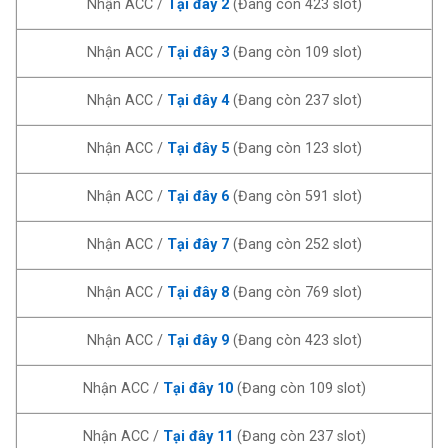
Nhận ACC /
Tại đây 2
(Đang còn 423 slot)
Nhận ACC /
Tại đây 3
(Đang còn 109 slot)
Nhận ACC /
Tại đây 4
(Đang còn 237 slot)
Nhận ACC /
Tại đây 5
(Đang còn 123 slot)
Nhận ACC /
Tại đây 6
(Đang còn 591 slot)
Nhận ACC /
Tại đây 7
(Đang còn 252 slot)
Nhận ACC /
Tại đây 8
(Đang còn 769 slot)
Nhận ACC /
Tại đây 9
(Đang còn 423 slot)
Nhận ACC /
Tại đây 10
(Đang còn 109 slot)
Nhận ACC /
Tại đây 11
(Đang còn 237 slot)