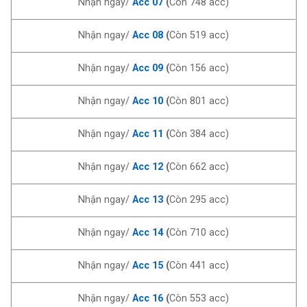
Nhận ngay/
Acc 07
(
Còn 748 acc)
Nhận ngay/
Acc 08
(
Còn 519 acc)
Nhận ngay/
Acc 09
(
Còn 156 acc)
Nhận ngay/
Acc 10
(
Còn 801 acc)
Nhận ngay/
Acc 11
(
Còn 384 acc)
Nhận ngay/
Acc 12
(
Còn 662 acc)
Nhận ngay/
Acc 13
(
Còn 295 acc)
Nhận ngay/
Acc 14
(
Còn 710 acc)
Nhận ngay/
Acc 15
(
Còn 441 acc)
Nhận ngay/
Acc 16
(
Còn 553 acc)