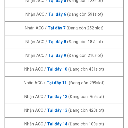
Nhận ACC /
Tại đây 5
(Đang còn 123slot)
Nhận ACC /
Tại đây 6
(Đang còn 591slot)
Nhận ACC /
Tại đây 7
(Đang còn 252 slot)
Nhận ACC /
Tại đây 8
(Đang còn 187slot)
Nhận ACC /
Tại đây 9
(Đang còn 210slot)
Nhận ACC /
Tại đây 10
(Đang còn 431slot)
Nhận ACC /
Tại đây 11
(Đang còn 299slot)
Nhận ACC /
Tại đây 12
(Đang còn 769slot)
Nhận ACC /
Tại đây 13
(Đang còn 423slot)
Nhận ACC /
Tại đây 14
(Đang còn 109slot)