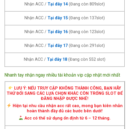
Nhận ACC /
Tại đây 14
(Đang còn 809slot)
Nhận ACC /
Tại đây 15
(Đang còn 137slot)
Nhận ACC /
Tại đây 16
(Đang còn 123slot)
Nhận ACC /
Tại đây 17
(Đang còn 291slot)
Nhận ACC /
Tại đây 18
(Đang còn 552 slot)
Nhanh tay nhận ngay nhiều tài khoản vip cập nhật mới nhất
LƯU Ý: NẾU TRUY CẬP KHÔNG THÀNH CÔNG, BẠN HÃY
THỬ ĐỔI SANG CÁC LỰA CHỌN KHÁC CÒN TRỐNG SLOT ĐỂ
ĐĂNG NHẬP ĐƯỢC NHÉ!
Hiện tại nhu cầu nhận acc rất cao, mong bạn kiên nhẫn
hoàn thành đầy đủ các bước bên dưới!
Acc có thể sử dụng ổn định từ 6 – 12 tháng.