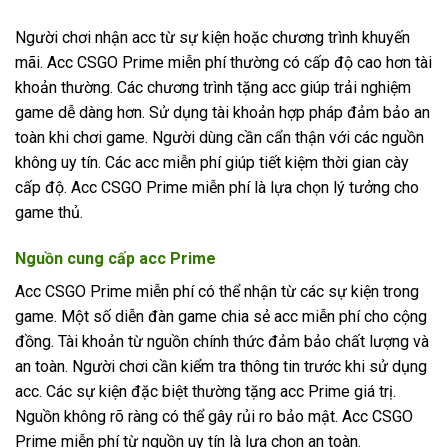
Người chơi nhận acc từ sự kiện hoặc chương trình khuyến
mãi. Acc CSGO Prime miễn phí thường có cấp độ cao hơn tài
khoản thường. Các chương trình tặng acc giúp trải nghiệm
game dễ dàng hơn. Sử dụng tài khoản hợp pháp đảm bảo an
toàn khi chơi game. Người dùng cần cẩn thận với các nguồn
không uy tín. Các acc miễn phí giúp tiết kiệm thời gian cày
cấp độ. Acc CSGO Prime miễn phí là lựa chọn lý tưởng cho
game thủ.
Nguồn cung cấp acc Prime
Acc CSGO Prime miễn phí có thể nhận từ các sự kiện trong
game. Một số diễn đàn game chia sẻ acc miễn phí cho cộng
đồng. Tài khoản từ nguồn chính thức đảm bảo chất lượng và
an toàn. Người chơi cần kiểm tra thông tin trước khi sử dụng
acc. Các sự kiện đặc biệt thường tặng acc Prime giá trị.
Nguồn không rõ ràng có thể gây rủi ro bảo mật. Acc CSGO
Prime miễn phí từ nguồn uy tín là lựa chọn an toàn.