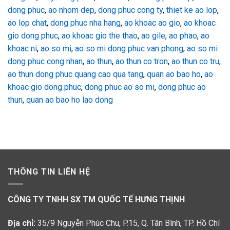
dong phuc
,
ao nhom dep
,
dong phuc cong ty
,
thiet ke ao lop
,
ao lop chat
,
dong phuc nha hang
,
ao khoac ao gio
,
ao khoac
gio dong phuc
,
ao khoac gio the thao
,
ao gile
,
ao phao
,
ao
khoac ni
,
ao so mi
,
ao so mi dong phuc van phong
,
ao so mi
dong phuc cong nhan
,
ao thun
,
ao thun co tron
,
ao thun co tru
,
ao thun dong phuc quang cao qua tang
,
quan ao bao ho
,
ao
khoac gio dong phuc
,
dong phuc ao so mi
,
dong phuc ao
thun
,
quan ao bao ho lao dong
THÔNG TIN LIÊN HỆ
CÔNG TY TNHH SX TM QUỐC TẾ HƯNG THỊNH
Địa chỉ:
35/9 Nguyễn Phúc Chu, P.15, Q. Tân Bình, TP. Hồ Chí