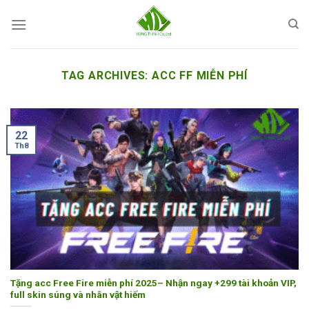
Skip
to
content
TAG ARCHIVES:
ACC FF MIỄN PHÍ
22
Th8
Tặng acc Free Fire miễn phí 2025– Nhận ngay +299 tài khoản VIP,
full skin súng và nhân vật hiếm