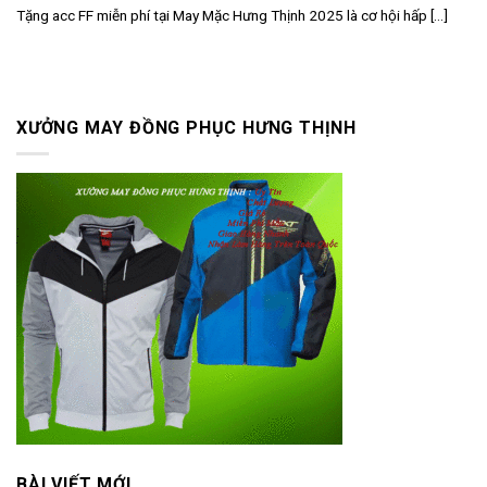
Tặng acc FF miễn phí tại May Mặc Hưng Thịnh 2025 là cơ hội hấp [...]
XƯỞNG MAY ĐỒNG PHỤC HƯNG THỊNH
BÀI VIẾT MỚI