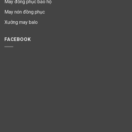
May đồng phục bảo hộ
May nón đồng phục
Xưởng may balo
FACEBOOK