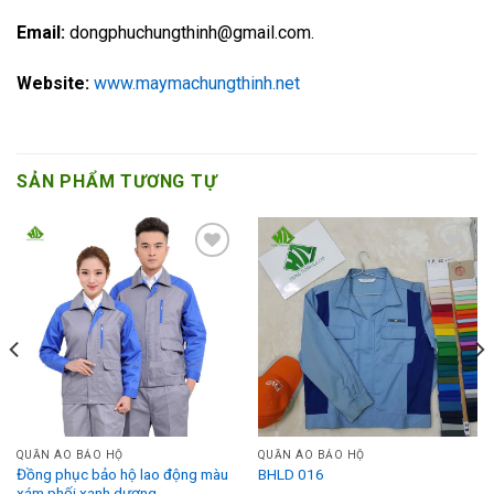
Email:
dongphuchungthinh@gmail.com.
Website:
www.maymachungthinh.net
SẢN PHẨM TƯƠNG TỰ
Add to
Add to
Wishlist
Wishlist
QUẦN ÁO BẢO HỘ
QUẦN ÁO BẢO HỘ
Đồng phục bảo hộ lao động màu
BHLD 016
xám phối xanh dương