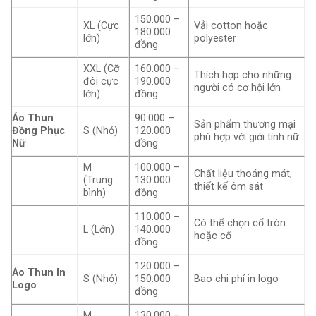
150.000 –
XL (Cực
Vải cotton hoặc
180.000
lớn)
polyester
đồng
XXL (Cỡ
160.000 –
Thích hợp cho những
đôi cực
190.000
người có cơ hội lớn
lớn)
đồng
Áo Thun
90.000 –
Sản phẩm thương mại
Đồng Phục
S (Nhỏ)
120.000
phù hợp với giới tính nữ
Nữ
đồng
M
100.000 –
Chất liệu thoáng mát,
(Trung
130.000
thiết kế ôm sát
bình)
đồng
110.000 –
Có thể chọn cổ tròn
L (Lớn)
140.000
hoặc cổ
đồng
120.000 –
Áo Thun In
S (Nhỏ)
150.000
Bao chi phí in logo
Logo
đồng
M
130.000 –