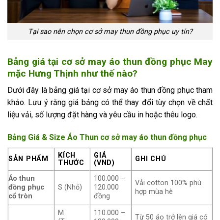
Tại sao nên chọn cơ sở may thun đồng phục uy tín?
Bảng giá tại cơ sở may áo thun đồng phục May
mặc Hưng Thịnh như thế nào?
Dưới đây là bảng giá tại cơ sở may áo thun đồng phục tham
khảo. Lưu ý rằng giá bảng có thể thay đổi tùy chọn về chất
liệu vải, số lượng đặt hàng và yêu cầu in hoặc thêu logo.
Bảng Giá & Size Áo Thun cơ sở may áo thun đồng phục
KÍCH
GIÁ
SẢN PHẨM
GHI CHÚ
THƯỚC
(VND)
Áo thun
100.000 –
Vải cotton 100% phù
đồng phục
S (Nhỏ)
120.000
hợp mùa hè
cổ tròn
đồng
M
110.000 –
Từ 50 áo trở lên giá có