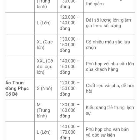
(Trung
130.000
thể giảm
bình)
đồng
120.000 –
Đặt số lượng lớn, giảm
L (Lớn)
140.000
giá theo số lượng
đồng
130.000 –
XL (Cực
Có nhiều màu sắc lựa
150.000
lớn)
chọn
đồng
XXL (Cỡ
140.000 –
Phù hợp với nhu cầu lớn
đôi cực
160.000
của khách hàng
lớn)
đồng
Áo Thun
120.000 –
Chất liệu vải pha, dễ hôi
Đồng Phục
S (Nhỏ)
150.000
hôi
Cổ Bé
đồng
M
130.000 –
Kiểu dáng trẻ trung, lịch
(Trung
160.000
sự
bình)
đồng
140.000 –
Phù hợp cho văn bản
L (Lớn)
170.000
và các sự kiện
đồng