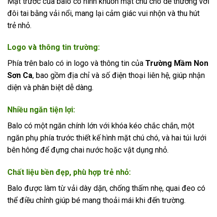
Mặt trước của balo có hình khuôn mặt chú chó dễ thương với
đôi tai bằng vải nổi, mang lại cảm giác vui nhộn và thu hút
trẻ nhỏ.
Logo và thông tin trường
:
Phía trên balo có in logo và thông tin của
Trường Mầm Non
Sơn Ca
, bao gồm địa chỉ và số điện thoại liên hệ, giúp nhận
diện và phân biệt dễ dàng.
Nhiều ngăn tiện lợi
:
Balo có một ngăn chính lớn với khóa kéo chắc chắn, một
ngăn phụ phía trước thiết kế hình mặt chú chó, và hai túi lưới
bên hông để đựng chai nước hoặc vật dụng nhỏ.
Chất liệu bền đẹp, phù hợp trẻ nhỏ
:
Balo được làm từ vải dày dặn, chống thấm nhẹ, quai đeo có
thể điều chỉnh giúp bé mang thoải mái khi đến trường.