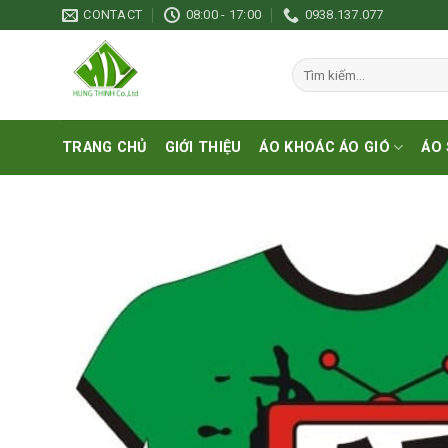
Skip
CONTACT
08:00 - 17:00
0938.137.077
to
content
Tìm
kiếm:
TRANG CHỦ
GIỚI THIỆU
ÁO KHOÁC ÁO GIÓ
ÁO 