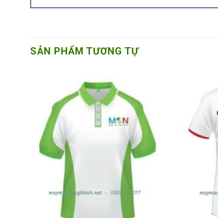
SẢN PHẨM TƯƠNG TỰ
dd to
Add to
shlist
Wishlist