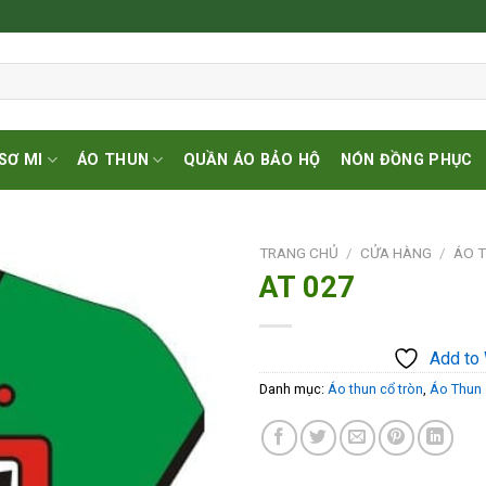
SƠ MI
ÁO THUN
QUẦN ÁO BẢO HỘ
NÓN ĐỒNG PHỤC
TRANG CHỦ
/
CỬA HÀNG
/
ÁO 
AT 027
Add to
Add to 
Wishlist
Danh mục:
Áo thun cổ tròn
,
Áo Thun