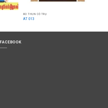
ÁO THUN CỔ TRỤ
AT 013
FACEBOOK