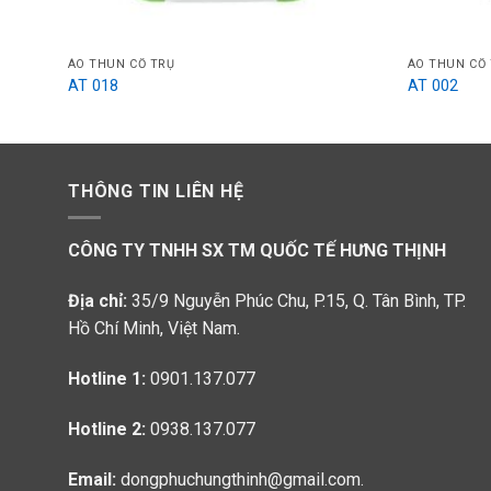
ÁO THUN CỔ TRỤ
ÁO THUN CỔ
AT 018
AT 002
THÔNG TIN LIÊN HỆ
CÔNG TY TNHH SX TM QUỐC TẾ HƯNG THỊNH
Địa chỉ:
35/9 Nguyễn Phúc Chu, P.15, Q. Tân Bình, TP.
Hồ Chí Minh, Việt Nam.
Hotline 1:
0901.137.077
Hotline 2:
0938.137.077
Email:
dongphuchungthinh@gmail.com.