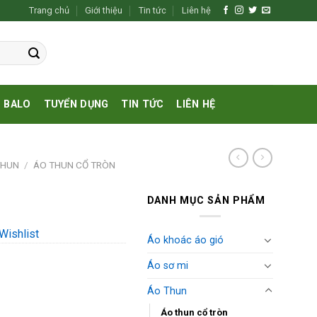
Trang chủ
Giới thiệu
Tin tức
Liên hệ
BALO
TUYỂN DỤNG
TIN TỨC
LIÊN HỆ
THUN
/
ÁO THUN CỔ TRÒN
DANH MỤC SẢN PHẨM
Wishlist
Áo khoác áo gió
Áo sơ mi
Áo Thun
Áo thun cổ tròn