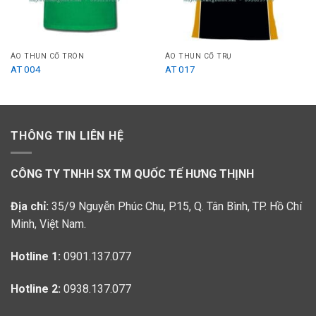
ÁO THUN CỔ TRÒN
ÁO THUN CỔ TRỤ
AT 004
AT 017
THÔNG TIN LIÊN HỆ
CÔNG TY TNHH SX TM QUỐC TẾ HƯNG THỊNH
Địa chỉ:
35/9 Nguyễn Phúc Chu, P.15, Q. Tân Bình, TP. Hồ Chí
Minh, Việt Nam.
Hotline 1:
0901.137.077
Hotline 2:
0938.137.077