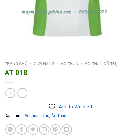
TRANG CHỦ
/
CỬA HÀNG
/
ÁO THUN
/
ÁO THUN CỔ TRỤ
AT 018
Add to Wishlist
Danh mục:
Áo thun cổ trụ
,
Áo Thun