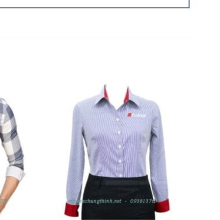
Add to
Add to
Wishlist
Wishlist