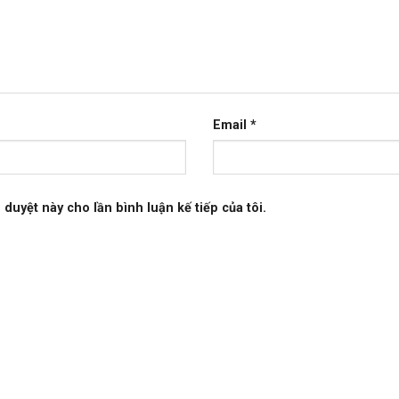
Email
*
 duyệt này cho lần bình luận kế tiếp của tôi.