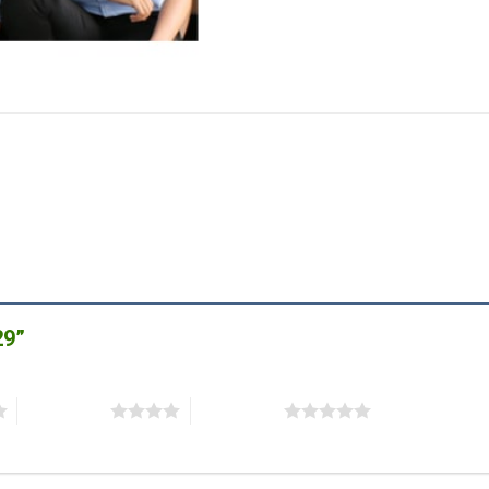
29”
4 trên 5 sao
5 trên 5 sao