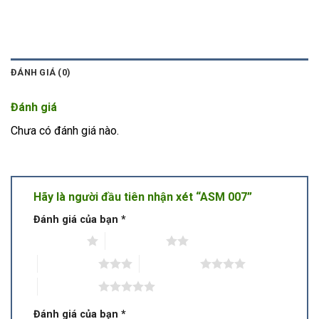
ĐÁNH GIÁ (0)
Đánh giá
Chưa có đánh giá nào.
Hãy là người đầu tiên nhận xét “ASM 007”
Đánh giá của bạn
*
1 trên 5 sao
2 trên 5 sao
3 trên 5 sao
4 trên 5 sao
5 trên 5 sao
Đánh giá của bạn
*