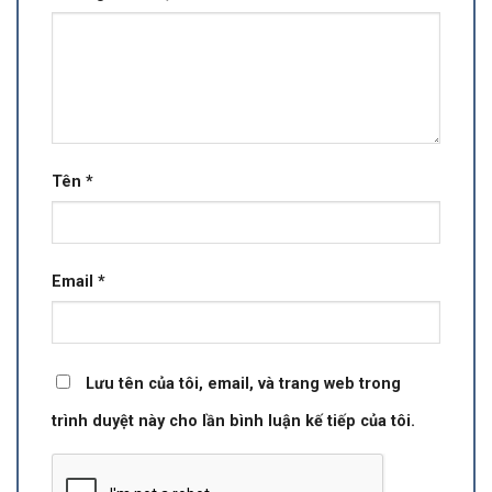
Tên
*
Email
*
Lưu tên của tôi, email, và trang web trong
trình duyệt này cho lần bình luận kế tiếp của tôi.