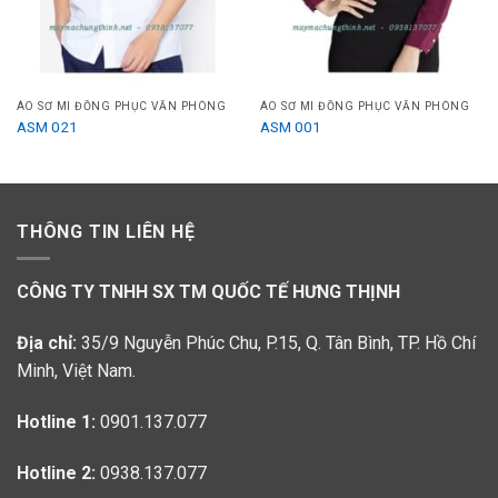
ÁO SƠ MI ĐỒNG PHỤC VĂN PHÒNG
ÁO SƠ MI ĐỒNG PHỤC VĂN PHÒNG
ASM 021
ASM 001
THÔNG TIN LIÊN HỆ
CÔNG TY TNHH SX TM QUỐC TẾ HƯNG THỊNH
Địa chỉ:
35/9 Nguyễn Phúc Chu, P.15, Q. Tân Bình, TP. Hồ Chí
Minh, Việt Nam.
Hotline 1:
0901.137.077
Hotline 2:
0938.137.077