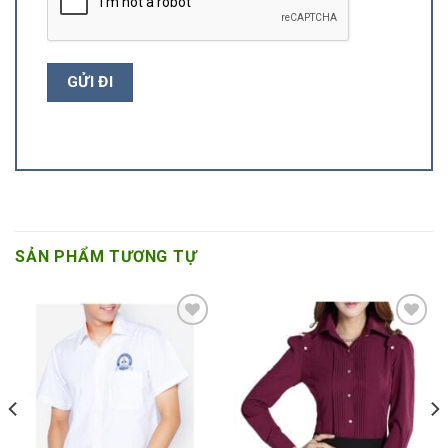
SẢN PHẨM TƯƠNG TỰ
Add to
Add to
Wishlist
Wishlist