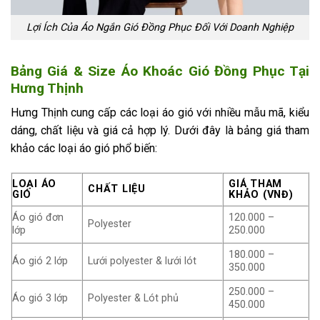
Lợi Ích Của Áo Ngắn Gió Đồng Phục Đối Với Doanh Nghiệp
Bảng Giá & Size Áo Khoác Gió Đồng Phục Tại
Hưng Thịnh
Hưng Thịnh cung cấp các loại áo gió với nhiều mẫu mã, kiểu
dáng, chất liệu và giá cả hợp lý. Dưới đây là bảng giá tham
khảo các loại áo gió phổ biến:
LOẠI ÁO
GIÁ THAM
CHẤT LIỆU
GIÓ
KHẢO
(VNĐ)
Áo gió đơn
120.000 –
Polyester
lớp
250.000
180.000 –
Áo gió 2 lớp
Lưới polyester & lưới lót
350.000
250.000 –
Áo gió 3 lớp
Polyester & Lót phủ
450.000