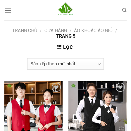
Skip
to
content
TRANG CHỦ
/
CỬA HÀNG
/
ÁO KHOÁC ÁO GIÓ
/
TRANG 5
LỌC
Add to
Add to
Wishlist
Wishlist