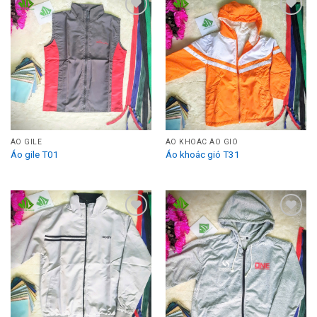
Add to
Add to
Wishlist
Wishlist
ÁO GILE
ÁO KHOÁC ÁO GIÓ
Áo gile T01
Áo khoác gió T31
Add to
Add to
Wishlist
Wishlist