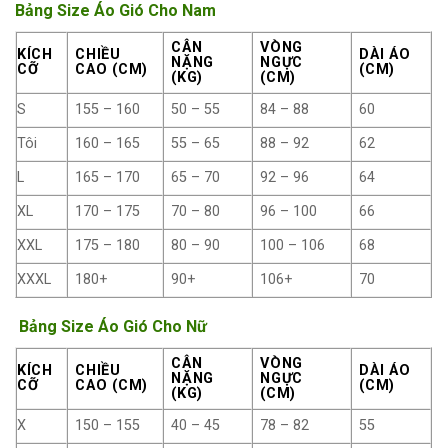
Bảng Size Áo Gió Cho Nam
CÂN
VÒNG
KÍCH
CHIỀU
DÀI ÁO
NẶNG
NGỰC
CỠ
CAO (CM)
(CM)
(KG)
(CM)
S
155 – 160
50 – 55
84 – 88
60
Tôi
160 – 165
55 – 65
88 – 92
62
L
165 – 170
65 – 70
92 – 96
64
XL
170 – 175
70 – 80
96 – 100
66
XXL
175 – 180
80 – 90
100 – 106
68
XXXL
180+
90+
106+
70
Bảng Size Áo Gió Cho Nữ
CÂN
VÒNG
KÍCH
CHIỀU
DÀI ÁO
NẶNG
NGỰC
CỠ
CAO (CM)
(CM)
(KG)
(CM)
X
150 – 155
40 – 45
78 – 82
55