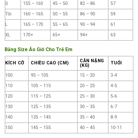
S
155 – 160
45 – 50
82 – 86
57
Tôi
160 – 165
50 – 55
86 – 90
59
L
165 – 170
55 – 65
90 – 94
61
XL
170+
65+
94+
63
Bảng Size Áo Gió Cho Trẻ Em
CÂN NẶNG
KÍCH CỠ
CHIỀU CAO (CM)
TUỔI
(KG)
100
95 – 105
15 – 20
3-4
110
105 – 115
20 – 25
4-5
120
115 – 125
25 – 30
5-6
130
125 – 135
30 – 35
6-7
140
135 – 145
35 – 40
8-9
150
145 – 155
40 – 45
10-11