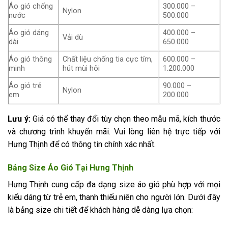
Áo gió chống
300.000 –
Nylon
nước
500.000
Áo gió dáng
400.000 –
Vải dù
dài
650.000
Áo gió thông
Chất liệu chống tia cực tím,
600.000 –
minh
hút mùi hôi
1.200.000
Áo gió trẻ
90.000 –
Nylon
em
200.000
Lưu ý:
Giá có thể thay đổi tùy chọn theo mẫu mã, kích thước
và chương trình khuyến mãi. Vui lòng liên hệ trực tiếp với
Hưng Thịnh để có thông tin chính xác nhất.
Bảng Size Áo Gió Tại Hưng Thịnh
Hưng Thịnh cung cấp đa dạng size áo gió phù hợp với mọi
kiểu dáng từ trẻ em, thanh thiếu niên cho người lớn. Dưới đây
là bảng size chi tiết để khách hàng dễ dàng lựa chọn: