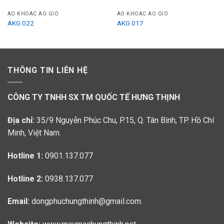
ÁO KHOÁC ÁO GIÓ
ÁO KHOÁC ÁO GIÓ
AKG 022
AKG 017
THÔNG TIN LIÊN HỆ
CÔNG TY TNHH SX TM QUỐC TẾ HƯNG THỊNH
Địa chỉ:
35/9 Nguyễn Phúc Chu, P.15, Q. Tân Bình, TP. Hồ Chí
Minh, Việt Nam.
Hotline 1:
0901.137.077
Hotline 2:
0938.137.077
Email:
dongphuchungthinh@gmail.com.