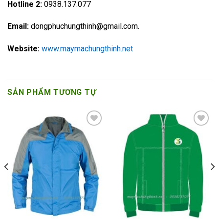
Hotline 2:
0938.137.077
Email:
dongphuchungthinh@gmail.com.
Website:
www.maymachungthinh.net
SẢN PHẨM TƯƠNG TỰ
Add to
Add to
Wishlist
Wishlist