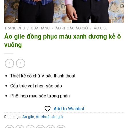
TRANG CHỦ
/
CỬA HÀNG
/
ÁO KHOÁC ÁO GIÓ
/
ÁO GILE
Áo gile đồng phục màu xanh dương kẻ ô
vuông
Thiết kế cổ chữ V sâu thanh thoát
Cấu trúc vạt nhọn sắc sảo
Phối hợp màu sắc tương phản
Add to Wishlist
Danh mục:
Áo gile
,
Áo khoác áo gió