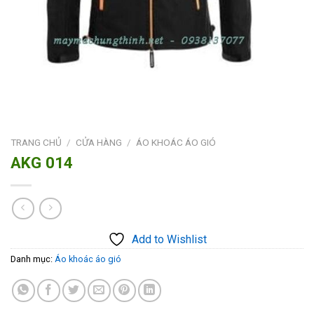
TRANG CHỦ
/
CỬA HÀNG
/
ÁO KHOÁC ÁO GIÓ
AKG 014
Add to Wishlist
Danh mục:
Áo khoác áo gió