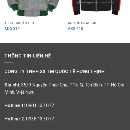
ÁO KHOÁC ÁO GIÓ
ÁO KHOÁC ÁO GIÓ
AKG 019
AKG 015
THÔNG TIN LIÊN HỆ
CÔNG TY TNHH SX TM QUỐC TẾ HƯNG THỊNH
Địa chỉ:
35/9 Nguyễn Phúc Chu, P.15, Q. Tân Bình, TP. Hồ Chí
Minh, Việt Nam.
Hotline 1:
0901.137.077
Hotline 2:
0938.137.077