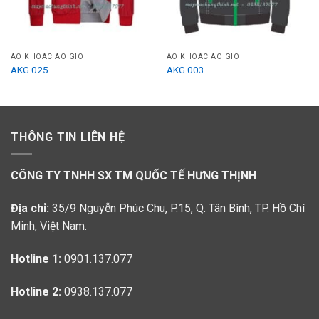
ÁO KHOÁC ÁO GIÓ
ÁO KHOÁC ÁO GIÓ
AKG 025
AKG 003
THÔNG TIN LIÊN HỆ
CÔNG TY TNHH SX TM QUỐC TẾ HƯNG THỊNH
Địa chỉ:
35/9 Nguyễn Phúc Chu, P.15, Q. Tân Bình, TP. Hồ Chí
Minh, Việt Nam.
Hotline 1:
0901.137.077
Hotline 2:
0938.137.077