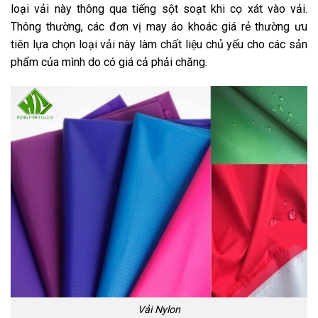
loại vải này thông qua tiếng sột soạt khi cọ xát vào vải.
Thông thường, các đơn vị may áo khoác giá rẻ thường ưu
tiên lựa chọn loại vải này làm chất liệu chủ yếu cho các sản
phẩm của mình do có giá cả phải chăng.
Vải Nylon