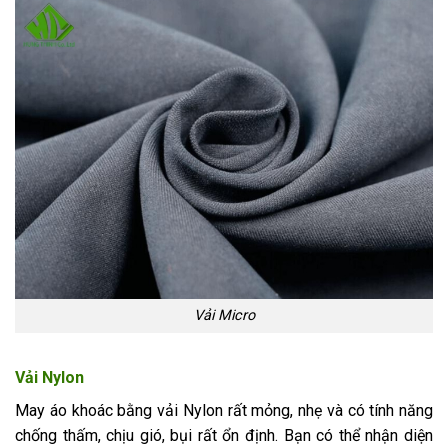
Vải Micro
Vải Nylon
May áo khoác bằng vải Nylon rất mỏng, nhẹ và có tính năng
chống thấm, chịu gió, bụi rất ổn định. Bạn có thể nhận diện