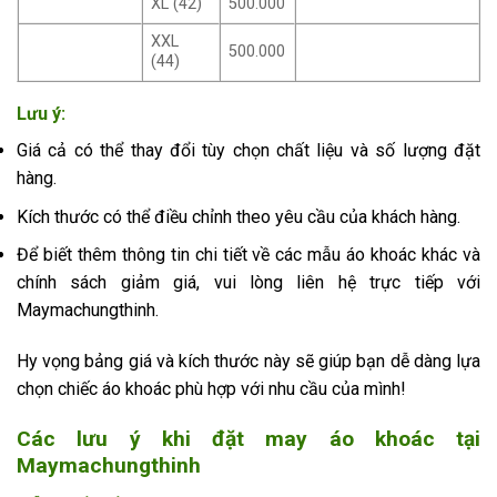
XL (42)
500.000
XXL
500.000
(44)
Lưu ý:
Giá cả có thể thay đổi tùy chọn chất liệu và số lượng đặt
hàng.
Kích thước có thể điều chỉnh theo yêu cầu của khách hàng.
Để biết thêm thông tin chi tiết về các mẫu áo khoác khác và
chính sách giảm giá, vui lòng liên hệ trực tiếp với
Maymachungthinh.
Hy vọng bảng giá và kích thước này sẽ giúp bạn dễ dàng lựa
chọn chiếc áo khoác phù hợp với nhu cầu của mình!
Các lưu ý khi đặt may áo khoác tại
Maymachungthinh