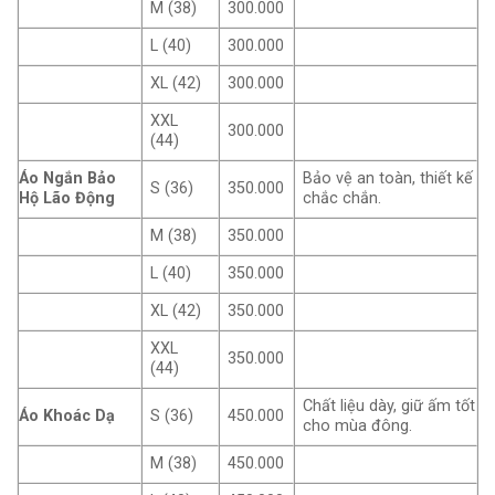
M (38)
300.000
L (40)
300.000
XL (42)
300.000
XXL
300.000
(44)
Áo Ngắn Bảo
Bảo vệ an toàn, thiết kế
S (36)
350.000
Hộ Lão Động
chắc chắn.
M (38)
350.000
L (40)
350.000
XL (42)
350.000
XXL
350.000
(44)
Chất liệu dày, giữ ấm tốt
Áo Khoác Dạ
S (36)
450.000
cho mùa đông.
M (38)
450.000