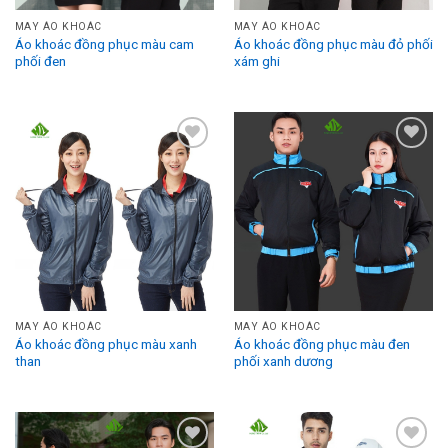
MAY ÁO KHOÁC
MAY ÁO KHOÁC
Áo khoác đồng phục màu cam
Áo khoác đồng phục màu đỏ phối
phối đen
xám ghi
Add to
Add to
Wishlist
Wishlist
MAY ÁO KHOÁC
MAY ÁO KHOÁC
Áo khoác đồng phục màu xanh
Áo khoác đồng phục màu đen
than
phối xanh dương