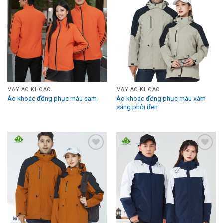
Add to
Add to
Wishlist
Wishlist
MAY ÁO KHOÁC
MAY ÁO KHOÁC
Áo khoác đồng phục màu xám
Áo khoác đồng phục màu cam
sáng phối đen
Add to
Add to
Wishlist
Wishlist