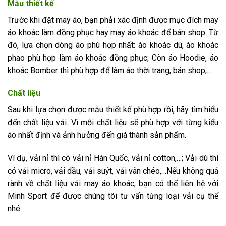
Mẫu thiết kế
Trước khi đặt may áo, bạn phải xác định được mục đích may
áo khoác làm đồng phục hay may áo khoác để bán shop. Từ
đó, lựa chọn dòng áo phù hợp nhất: áo khoác dù, áo khoác
phao phù hợp làm áo khoác đồng phục; Còn áo Hoodie, áo
khoác Bomber thì phù hợp để làm áo thời trang, bán shop,…
Chất liệu
Sau khi lựa chọn được mẫu thiết kế phù hợp rồi, hãy tìm hiểu
đến chất liệu vải. Vì mỗi chất liệu sẽ phù hợp với từng kiểu
áo nhất định và ảnh hưởng đến giá thành sản phẩm.
Ví dụ, vải nỉ thì có vải nỉ Hàn Quốc, vải nỉ cotton,…; Vải dù thì
có vải micro, vải dầu, vải suýt, vải vân chéo,…Nếu không quá
rành về chất liệu vải may áo khoác, bạn có thể liên hệ với
Minh Sport để được chúng tôi tư vấn từng loại vải cụ thể
nhé.