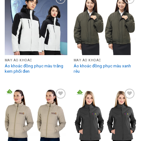
Add to
Add to
Wishlist
Wishlist
MAY ÁO KHOÁC
MAY ÁO KHOÁC
Áo khoác đồng phục màu trắng
Áo khoác đồng phục màu xanh
kem phối đen
rêu
Add to
Add to
Wishlist
Wishlist