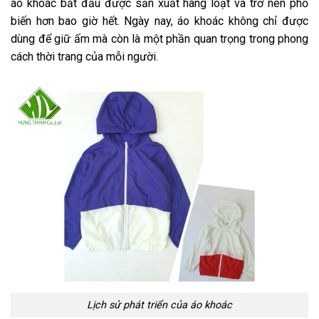
áo khoác bắt đầu được sản xuất hàng loạt và trở nên phổ
biến hơn bao giờ hết. Ngày nay, áo khoác không chỉ được
dùng để giữ ấm mà còn là một phần quan trọng trong phong
cách thời trang của mỗi người.
Lịch sử phát triển của áo khoác